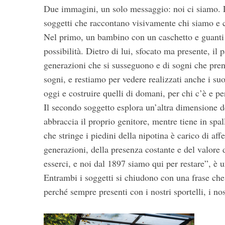
S
Due immagini, un solo messaggio: noi ci siamo. La
e
soggetti che raccontano visivamente chi siamo e 
a
Nel primo, un bambino con un caschetto e guanti 
r
possibilità. Dietro di lui, sfocato ma presente, il
c
h
generazioni che si susseguono e di sogni che pre
f
sogni, e restiamo per vedere realizzati anche i su
o
oggi e costruire quelli di domani, per chi c’è e pe
r
Il secondo soggetto esplora un’altra dimensione d
:
abbraccia il proprio genitore, mentre tiene in spal
che stringe i piedini della nipotina è carico di af
generazioni, della presenza costante e del valore d
esserci, e noi dal 1897 siamo qui per restare”, è u
Entrambi i soggetti si chiudono con una frase che 
perché sempre presenti con i nostri sportelli, i nos