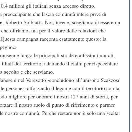
10,4 milioni gli italiani senza accesso diretto.
tà preoccupante che lascia comunità intere prive di
ale, Roberto Solbiati-. Noi, invece, scegliamo di essere un
i che offriamo, ma per il valore delle relazioni che
i. Questa campagna racconta esattamente questo: la
mpegno.»
ransenne lungo le principali strade e affissioni murali,
filiali del territorio, adattando il claim per rispecchiare
ha accolto e che serviamo.
lanese e nel Varesotto -concludono all’unisono Scazzosi
lle persone, rafforzando il legame con il territorio con la
modo migliore per onorare i nostri 127 anni di storia, per
forzare il nostro ruolo di punto di riferimento e partner
le nostre comunità. Perché restare non è solo una scelta: