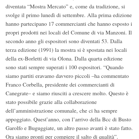
diventata “Mostra Mercato” e, come da tradizione, si
svolge il primo lunedì di settembre. Alla prima edizione
hanno partecipano 17 commercianti che hanno esposto i
propri prodotti nei locali del Comune di via Manzoni. Il
secondo anno gli espositori sono diventati 53. Dalla
terza edizione (1991) la mostra si è spostata nei locali
della ex-Borletti di via Olona. Dalla quarta edizione
sono stati sempre superati i 100 espositori. “Quando
siamo partiti eravamo davvero piccoli –ha commentato
Franco Corbella, presidente dei commercianti di
Canegrate– e siamo riusciti a crescere molto. Questo è
S
stato possibile grazie alla collaborazione
e
a
dell’amministrazione comunale, che ci ha sempre
r
appoggiato. Quest’anno, con l’arrivo della Bcc di Busto
c
Garolfo e Buguggiate, un altro passo avanti è stato fatto.
h
Ora siamo pronti per compiere il salto di qualità”.
f