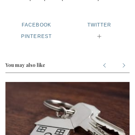
o
r
:
FACEBOOK
TWITTER
PINTEREST
You may also like