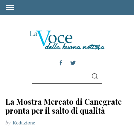
S
S
e
E
A
a
R
C
r
H
La Mostra Mercato di Canegrate
c
pronta per il salto di qualità
h
by
Redazione
f
o