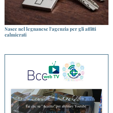
Nasce nel legnanese l’agenzia per gli affitti
P
calmierati
de
Fai clic su "Accetto" per abilitare Youtube
Cookie Policy