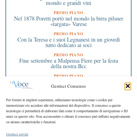
mondo e grandi vini
PRIMO PIANO
Nel 1878 Poretti portò nel mondo la birra pilsner
«targata» Varese
PRIMO PIANO
Con la Teresa e i suoi Legnanesi in un giovedì
tutto dedicato ai soci
PRIMO PIANO
Fine settembre a Malpensa Fiere per la festa
della nostra Bcc
PRIMO PIANO
Affidato a Paolo Innocenti il timone della nostra
Gestisci Consenso
Bcc
EDITORIALE DIRETTORE
Per fornire le migliori esperienze, utilizziamo tecnologie come i cookie per
Il punto del Direttore
memorizzare e/o accedere alle informazioni del dispositivo. Il consenso a queste
tecnologie ci permetterà di elaborare dati come il comportamento di navigazione o ID
EDITORIALE PRESIDENTE
unici su questo sito. Non acconsentire o ritirare il consenso può influire negativamente
Il punto del Presidente
su alcune caratteristiche e funzioni.
Gestisci servizi