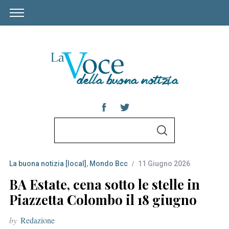
S
S
e
E
A
a
R
C
La buona notizia [local]
,
Mondo Bcc
11 Giugno 2026
r
H
c
BA Estate, cena sotto le stelle in
h
Piazzetta Colombo il 18 giugno
f
by
Redazione
o