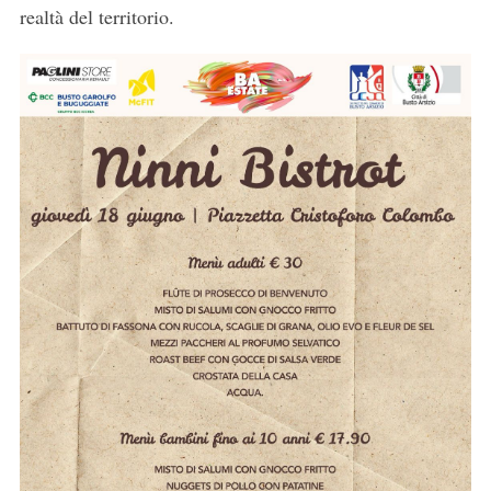
realtà del territorio.
S
e
a
r
c
h
f
o
r
: