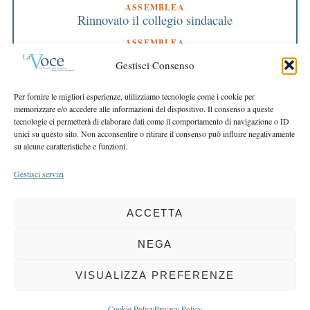
ASSEMBLEA
Rinnovato il collegio sindacale
ASSEMBLEA
Bilancio approvato all’unanimità e 2 milioni
Gestisci Consenso
destinati al territorio
EDITORIALE DIRETTORE
Per fornire le migliori esperienze, utilizziamo tecnologie come i cookie per
Crescere restando riconoscibili
memorizzare e/o accedere alle informazioni del dispositivo. Il consenso a queste
tecnologie ci permetterà di elaborare dati come il comportamento di navigazione o ID
EDITORIALE PRESIDENTE
unici su questo sito. Non acconsentire o ritirare il consenso può influire negativamente
Costruire futuro insieme
su alcune caratteristiche e funzioni.
Gestisci servizi
ACCETTA
COPYRIGHT 2025 LA VOCE |
PRIVACY
&
COOKIE POLICY
DIRETTORE RESPONSABILE:
CHIARA PORTA
| REDAZIONE & GRAFICA:
NEGA
EOIPSO.IT
| EDITORE:
BCC DI BUSTO GAROLFO E BUGUGGIATE
REGISTRAZIONE DEL TRIBUNALE DI MILANO N. 163 DEL 15 MARZO 2004
VISUALIZZA PREFERENZE
BACK TO TOP
Cookie Policy
Privacy Policy