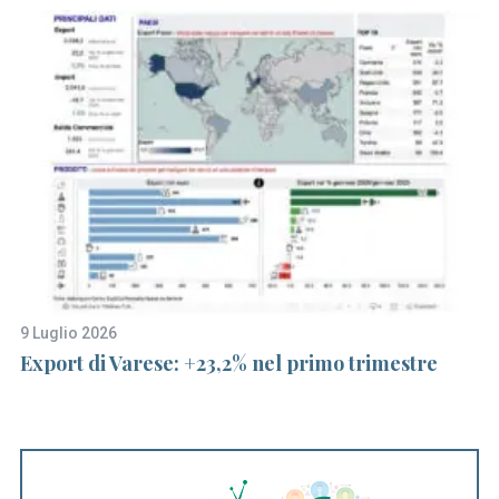
9 Luglio 2026
6 
di
Export di Varese: +23,2% nel primo trimestre
N
sq