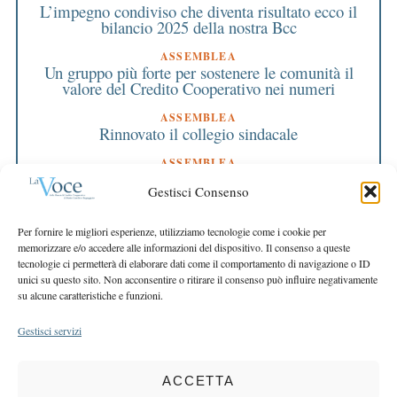
L’impegno condiviso che diventa risultato ecco il
bilancio 2025 della nostra Bcc
ASSEMBLEA
Un gruppo più forte per sostenere le comunità il
valore del Credito Cooperativo nei numeri
ASSEMBLEA
Rinnovato il collegio sindacale
ASSEMBLEA
Bilancio approvato all’unanimità e 2 milioni
Gestisci Consenso
destinati al territorio
EDITORIALE DIRETTORE
Per fornire le migliori esperienze, utilizziamo tecnologie come i cookie per
Crescere restando riconoscibili
memorizzare e/o accedere alle informazioni del dispositivo. Il consenso a queste
tecnologie ci permetterà di elaborare dati come il comportamento di navigazione o ID
EDITORIALE PRESIDENTE
unici su questo sito. Non acconsentire o ritirare il consenso può influire negativamente
Costruire futuro insieme
su alcune caratteristiche e funzioni.
Gestisci servizi
ACCETTA
COPYRIGHT 2025 LA VOCE |
PRIVACY
&
COOKIE POLICY