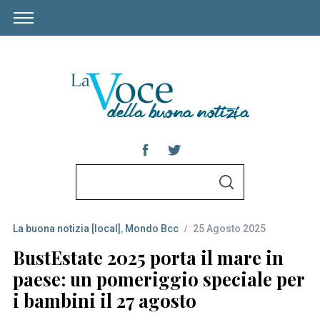
S
S
e
E
A
a
R
C
La buona notizia [local]
,
Mondo Bcc
25 Agosto 2025
r
H
c
BustEstate 2025 porta il mare in
h
paese: un pomeriggio speciale per
f
i bambini il 27 agosto
o