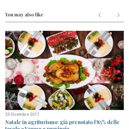
You may also like
23 Dicembre 2017
20
l
Natale in agriturismo: già prenotato l’85% delle
U
tavole a Varese e provincia
do