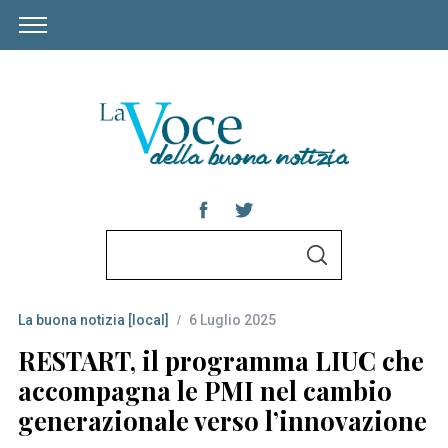
S
S
e
E
A
a
R
C
La buona notizia [local]
6 Luglio 2025
r
H
c
RESTART, il programma LIUC che
h
accompagna le PMI nel cambio
f
generazionale verso l’innovazione
o