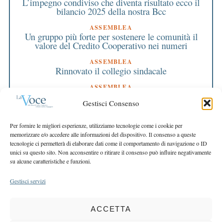
L’impegno condiviso che diventa risultato ecco il
bilancio 2025 della nostra Bcc
ASSEMBLEA
Un gruppo più forte per sostenere le comunità il
valore del Credito Cooperativo nei numeri
ASSEMBLEA
Rinnovato il collegio sindacale
ASSEMBLEA
Bilancio approvato all’unanimità e 2 milioni
Gestisci Consenso
destinati al territorio
EDITORIALE DIRETTORE
Per fornire le migliori esperienze, utilizziamo tecnologie come i cookie per
Crescere restando riconoscibili
memorizzare e/o accedere alle informazioni del dispositivo. Il consenso a queste
tecnologie ci permetterà di elaborare dati come il comportamento di navigazione o ID
EDITORIALE PRESIDENTE
unici su questo sito. Non acconsentire o ritirare il consenso può influire negativamente
Costruire futuro insieme
su alcune caratteristiche e funzioni.
Gestisci servizi
ACCETTA
COPYRIGHT 2025 LA VOCE |
PRIVACY
&
COOKIE POLICY
DIRETTORE RESPONSABILE:
CHIARA PORTA
| REDAZIONE & GRAFICA: