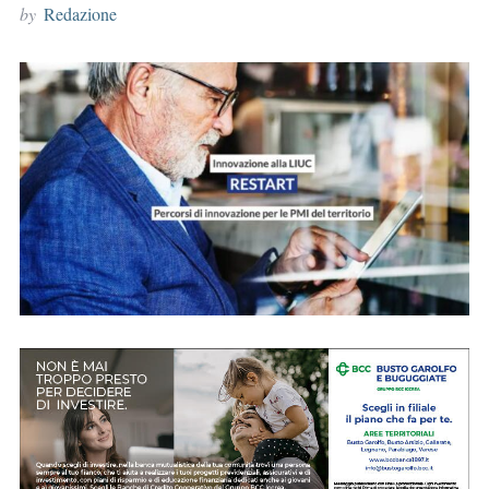
by
Redazione
r
: