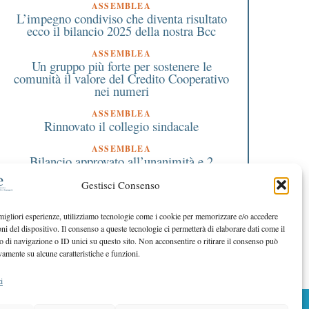
ASSEMBLEA
L’impegno condiviso che diventa risultato
ecco il bilancio 2025 della nostra Bcc
ASSEMBLEA
Un gruppo più forte per sostenere le
comunità il valore del Credito Cooperativo
nei numeri
ASSEMBLEA
Rinnovato il collegio sindacale
ASSEMBLEA
Bilancio approvato all’unanimità e 2
milioni destinati al territorio
Gestisci Consenso
EDITORIALE DIRETTORE
Crescere restando riconoscibili
 migliori esperienze, utilizziamo tecnologie come i cookie per memorizzare e/o accedere
oni del dispositivo. Il consenso a queste tecnologie ci permetterà di elaborare dati come il
EDITORIALE PRESIDENTE
Costruire futuro insieme
di navigazione o ID unici su questo sito. Non acconsentire o ritirare il consenso può
vamente su alcune caratteristiche e funzioni.
i