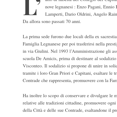
L’
nove legnanesi : Enzo Pagani, Ennio 
Lamperti, Dario Oldrini, Angelo Raim
Da allora sono passati 70 anni.
La prima sede furono due locali della ex sacrestia
Famiglia Legnanese per poi trasferirsi nella prest
in via Giulini. Nel 1993 l’Amministrazione gli as
S
scuola De Amicis, prima di destinare al sodalizio 
e
Visconteo. Il sodalizio si propone di unire in soli
a
tramite i loro Gran Priori e Capitani, esaltare le tr
r
c
Contrade che rappresenta, promuovere con la Fam
h
f
Ha inoltre lo scopo di conservare e divulgare le m
o
relative alle tradizioni cittadine, promuovere og
r
:
della Città e delle sue Contrade, esaltandone il pr