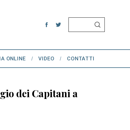
S
S
e
E
A
a
R
C
r
H
c
IA ONLINE
VIDEO
CONTATTI
h
f
o
r
gio dei Capitani a
: