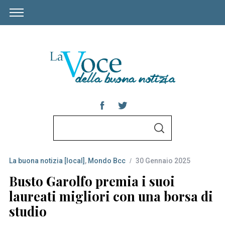
S
S
e
E
A
a
R
C
La buona notizia [local]
,
Mondo Bcc
30 Gennaio 2025
r
H
c
Busto Garolfo premia i suoi
h
laureati migliori con una borsa di
f
studio
o