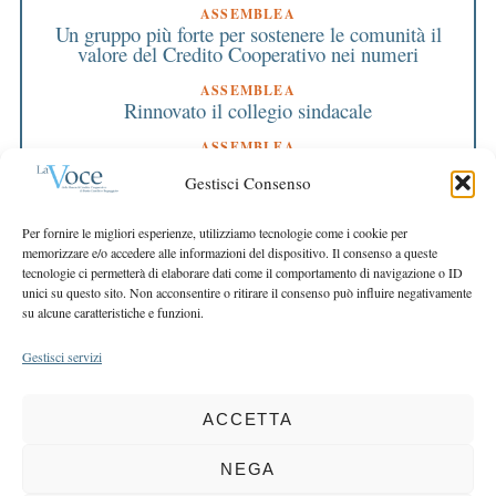
ASSEMBLEA
Un gruppo più forte per sostenere le comunità il
valore del Credito Cooperativo nei numeri
ASSEMBLEA
Rinnovato il collegio sindacale
ASSEMBLEA
Bilancio approvato all’unanimità e 2 milioni
Gestisci Consenso
destinati al territorio
EDITORIALE DIRETTORE
Per fornire le migliori esperienze, utilizziamo tecnologie come i cookie per
Crescere restando riconoscibili
memorizzare e/o accedere alle informazioni del dispositivo. Il consenso a queste
tecnologie ci permetterà di elaborare dati come il comportamento di navigazione o ID
EDITORIALE PRESIDENTE
unici su questo sito. Non acconsentire o ritirare il consenso può influire negativamente
Costruire futuro insieme
su alcune caratteristiche e funzioni.
Gestisci servizi
ACCETTA
COPYRIGHT 2025 LA VOCE |
PRIVACY
&
COOKIE POLICY
DIRETTORE RESPONSABILE:
CHIARA PORTA
| REDAZIONE & GRAFICA:
NEGA
EOIPSO.IT
| EDITORE:
BCC DI BUSTO GAROLFO E BUGUGGIATE