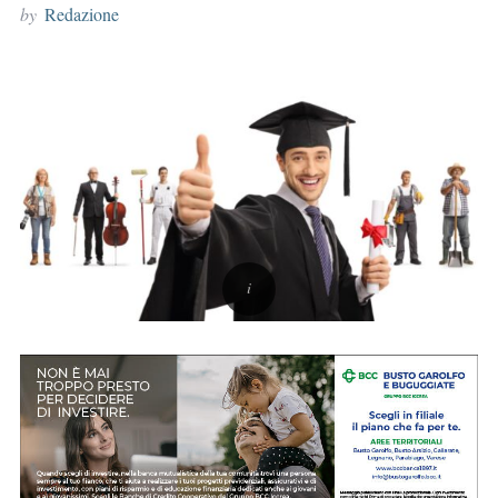
by
Redazione
r
: