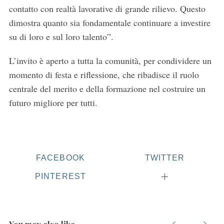
contatto con realtà lavorative di grande rilievo. Questo
dimostra quanto sia fondamentale continuare a investire
su di loro e sul loro talento”.
L’invito è aperto a tutta la comunità, per condividere un
momento di festa e riflessione, che ribadisce il ruolo
centrale del merito e della formazione nel costruire un
S
futuro migliore per tutti.
e
a
r
c
h
FACEBOOK
TWITTER
f
o
PINTEREST
r
: