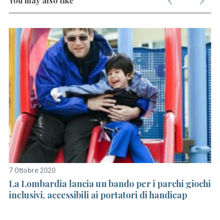
You may also like
7 Ottobre 2020
25
ra
La Lombardia lancia un bando per i parchi giochi
U
inclusivi, accessibili ai portatori di handicap
pr