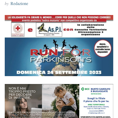
by
Redazione
r
: