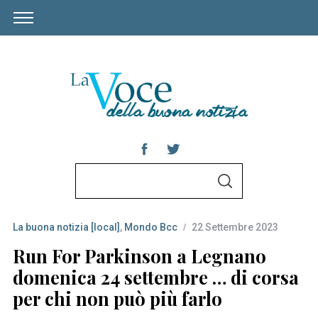
S
S
e
E
A
a
R
C
La buona notizia [local]
,
Mondo Bcc
22 Settembre 2023
r
H
c
Run For Parkinson a Legnano
h
domenica 24 settembre … di corsa
f
per chi non può più farlo
o