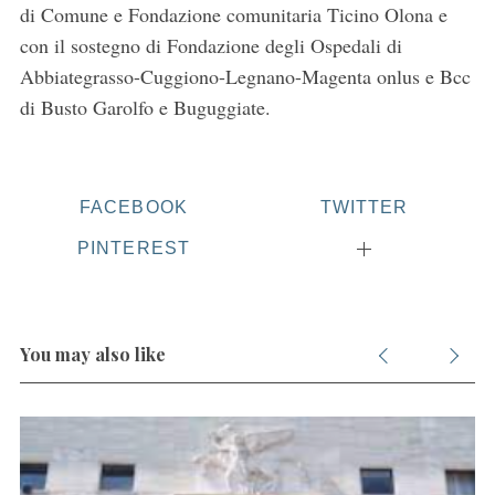
di Comune e Fondazione comunitaria Ticino Olona e
con il sostegno di Fondazione degli Ospedali di
Abbiategrasso-Cuggiono-Legnano-Magenta onlus e Bcc
di Busto Garolfo e Buguggiate.
S
e
a
FACEBOOK
TWITTER
r
c
PINTEREST
h
f
o
r
You may also like
: