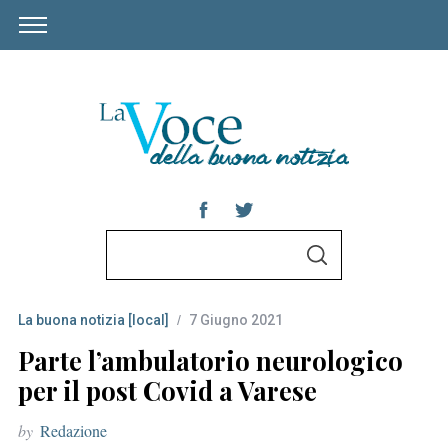
S
S
e
E
A
a
R
C
La buona notizia [local]
7 Giugno 2021
r
H
c
Parte l’ambulatorio neurologico
h
per il post Covid a Varese
f
by
Redazione
o