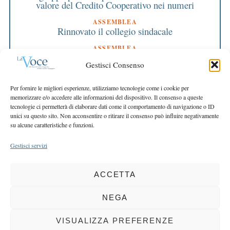
valore del Credito Cooperativo nei numeri
ASSEMBLEA
Rinnovato il collegio sindacale
ASSEMBLEA
Bilancio approvato all’unanimità e 2 milioni
Gestisci Consenso
destinati al territorio
EDITORIALE DIRETTORE
Per fornire le migliori esperienze, utilizziamo tecnologie come i cookie per
Crescere restando riconoscibili
memorizzare e/o accedere alle informazioni del dispositivo. Il consenso a queste
tecnologie ci permetterà di elaborare dati come il comportamento di navigazione o ID
EDITORIALE PRESIDENTE
unici su questo sito. Non acconsentire o ritirare il consenso può influire negativamente
Costruire futuro insieme
su alcune caratteristiche e funzioni.
Gestisci servizi
ACCETTA
COPYRIGHT 2025 LA VOCE |
PRIVACY
&
COOKIE POLICY
DIRETTORE RESPONSABILE:
CHIARA PORTA
| REDAZIONE & GRAFICA:
NEGA
EOIPSO.IT
| EDITORE:
BCC DI BUSTO GAROLFO E BUGUGGIATE
REGISTRAZIONE DEL TRIBUNALE DI MILANO N. 163 DEL 15 MARZO 2004
VISUALIZZA PREFERENZE