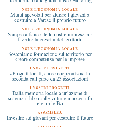
riconfermato alla guida di Bcc Factoring
NOI E L'ECONOMIA LOCALE
Mutui agevolati per aiutare i giovani a
costruire a Varese il proprio futuro
NOI E L'ECONOMIA LOCALE
Sempre a fianco delle nostre imprese per
favorire la crescita del territorio
NOI E L'ECONOMIA LOCALE
Sosteniamo formazione sul territorio per
creare competenze per le imprese
 Ottobre 2021
24 Gennaio 2022
I NOSTRI PROGETTI
Come chiedere il credito di
Nuovi strumenti Inps 
«Progetti locali, cuore cooperativo»: la
mposta per i dispositivi di
l’inclusione dedicati al
seconda call parte da 23 associazioni
protezione Covid
persone sorde e ciech
I NOSTRI PROGETTI
Dalla memoria locale a un’azione di
sistema il libro sulle vittime innocenti fa
rete tra le Bcc
ASSEMBLEA
Investire sui giovani per costruire il futuro
ASSEMBLEA