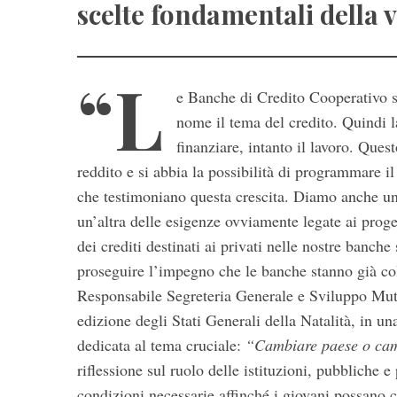
scelte fondamentali della v
“L
e Banche di Credito Cooperativo so
nome il tema del credito. Quindi l
finanziare, intanto il lavoro. Ques
reddito e si abbia la possibilità di programmare 
che testimoniano questa crescita. Diamo anche un’ 
S
un’altra delle esigenze ovviamente legate ai proge
e
dei crediti destinati ai privati nelle nostre banch
a
r
proseguire l’impegno che le banche stanno già col
c
Responsabile Segreteria Generale e Sviluppo Mutua
h
edizione degli Stati Generali della Natalità, in un
f
dedicata al tema cruciale:
“Cambiare paese o cam
o
r
riflessione sul ruolo delle istituzioni, pubbliche e
:
condizioni necessarie affinché i giovani possano co