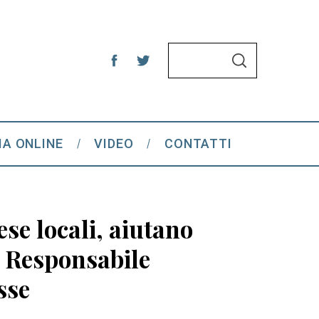
S
S
e
E
A
a
R
C
r
H
c
IA ONLINE
VIDEO
CONTATTI
h
f
o
r
ese locali, aiutano
:
, Responsabile
sse