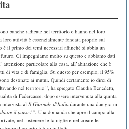
ita
no banche radicate nel territorio e hanno nel loro
a loro attività è essenzialmente fondata proprio sul
to è il primo dei temi necessari affinché si abbia un
il futuro. Ci impegniamo molto su questo e abbiamo dati
attenzione particolare alla casa, all’abitazione che è
tti di vita e di famiglia. Su questo per esempio, il 95%
e sono destinate ai mutui. Quindi certamente io direi di
tivando nel territorio.”, ha spiegato Claudia Benedetti,
lità di Federcasse, dopo essere intervenuta alla quinta
a intervista al
Il Giornale d’Italia
durante una due giorni
biare il paese?”
. Una domanda che apre il campo alla
 private, nel sostenere le famiglie e nel creare le
struire il proprio futuro in Italia.