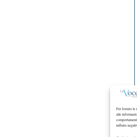
Per fornire le
alle informazi
comportamento 
influire negati