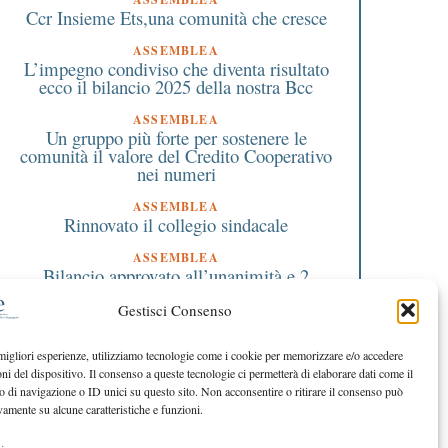
Ccr Insieme Ets,una comunità che cresce
ASSEMBLEA
L’impegno condiviso che diventa risultato
ecco il bilancio 2025 della nostra Bcc
ASSEMBLEA
Un gruppo più forte per sostenere le
comunità il valore del Credito Cooperativo
nei numeri
ASSEMBLEA
Rinnovato il collegio sindacale
ASSEMBLEA
Bilancio approvato all’unanimità e 2
milioni destinati al territorio
Gestisci Consenso
EDITORIALE DIRETTORE
Crescere restando riconoscibili
 migliori esperienze, utilizziamo tecnologie come i cookie per memorizzare e/o accedere
oni del dispositivo. Il consenso a queste tecnologie ci permetterà di elaborare dati come il
EDITORIALE PRESIDENTE
Costruire futuro insieme
di navigazione o ID unici su questo sito. Non acconsentire o ritirare il consenso può
vamente su alcune caratteristiche e funzioni.