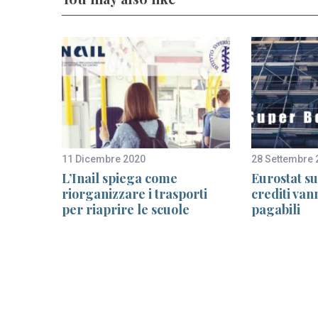
11 Dicembre 2020
28 Settembre 
acati
L’Inail spiega come
Eurostat su
riorganizzare i trasporti
crediti van
emia
per riaprire le scuole
pagabili