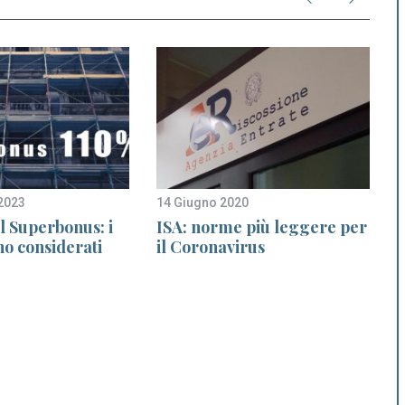
2023
14 Giugno 2020
6
l Superbonus: i
ISA: norme più leggere per
no considerati
il Coronavirus
i