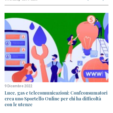
S
e
a
r
c
h
f
o
r
:
9 Dicembre 2022
29
Luce, gas e telecomunicazioni: Confconsumatori
Mu
crea uno Sportello Online per chi ha difficoltà
Bu
con le utenze