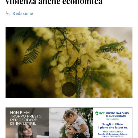
violenza anche economica
r
by
Redazione
: