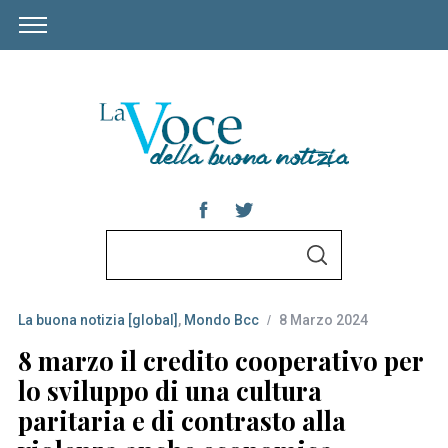
S
S
e
E
A
a
R
C
La buona notizia [global]
,
Mondo Bcc
8 Marzo 2024
r
H
c
8 marzo il credito cooperativo per
h
lo sviluppo di una cultura
f
paritaria e di contrasto alla
o