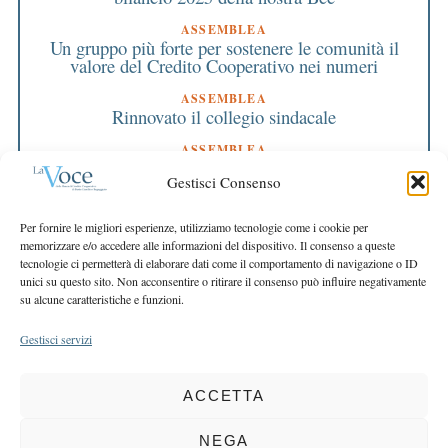
ASSEMBLEA
Un gruppo più forte per sostenere le comunità il
valore del Credito Cooperativo nei numeri
ASSEMBLEA
Rinnovato il collegio sindacale
ASSEMBLEA
Bilancio approvato all’unanimità e 2 milioni
Gestisci Consenso
destinati al territorio
EDITORIALE DIRETTORE
Per fornire le migliori esperienze, utilizziamo tecnologie come i cookie per
Crescere restando riconoscibili
memorizzare e/o accedere alle informazioni del dispositivo. Il consenso a queste
tecnologie ci permetterà di elaborare dati come il comportamento di navigazione o ID
EDITORIALE PRESIDENTE
unici su questo sito. Non acconsentire o ritirare il consenso può influire negativamente
Costruire futuro insieme
su alcune caratteristiche e funzioni.
Gestisci servizi
ACCETTA
COPYRIGHT 2025 LA VOCE |
PRIVACY
&
COOKIE POLICY
DIRETTORE RESPONSABILE:
CHIARA PORTA
| REDAZIONE & GRAFICA:
NEGA
EOIPSO.IT
| EDITORE:
BCC DI BUSTO GAROLFO E BUGUGGIATE