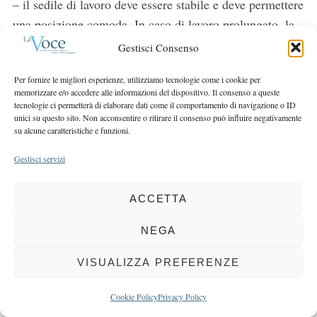
– il sedile di lavoro deve essere stabile e deve permettere
una posizione comoda. In caso di lavoro prolungato, la
seduta deve avere bordi smussati;
Gestisci Consenso
– è importante stare seduti con un comodo appoggio
Per fornire le migliori esperienze, utilizziamo tecnologie come i cookie per
memorizzare e/o accedere alle informazioni del dispositivo. Il consenso a queste
della zona lombare e su una seduta non rigida
tecnologie ci permetterà di elaborare dati come il comportamento di navigazione o ID
(eventualmente utilizzare dei cuscini poco spessi);
unici su questo sito. Non acconsentire o ritirare il consenso può influire negativamente
su alcune caratteristiche e funzioni.
– durante il lavoro con il
notebook
, la schiena va
Gestisci servizi
mantenuta poggiata al sedile provvisto di supporto per la
zona lombare, evitando di piegarla in avanti;
ACCETTA
– mantenere gli avambracci, i polsi e le mani allineati
NEGA
durante l’uso della tastiera, evitando di piegare o
VISUALIZZA PREFERENZE
angolare i polsi;
– è opportuno che gli avambracci siano appoggiati sul
Cookie Policy
Privacy Policy