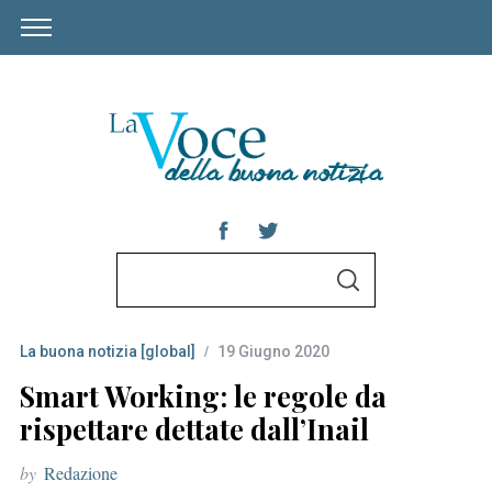
S
S
e
E
A
a
R
C
La buona notizia [global]
19 Giugno 2020
r
H
c
Smart Working: le regole da
h
rispettare dettate dall’Inail
f
by
Redazione
o