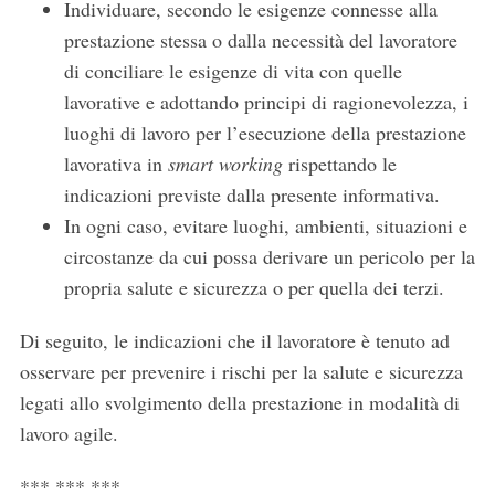
Individuare, secondo le esigenze connesse alla
prestazione stessa o dalla necessità del lavoratore
di conciliare le esigenze di vita con quelle
lavorative e adottando principi di ragionevolezza, i
luoghi di lavoro per l’esecuzione della prestazione
lavorativa in
smart working
rispettando le
indicazioni previste dalla presente informativa.
In ogni caso, evitare luoghi, ambienti, situazioni e
S
circostanze da cui possa derivare un pericolo per la
e
a
propria salute e sicurezza o per quella dei terzi.
r
c
Di seguito, le indicazioni che il lavoratore è tenuto ad
h
osservare per prevenire i rischi per la salute e sicurezza
f
legati allo svolgimento della prestazione in modalità di
o
r
lavoro agile.
:
*** *** ***