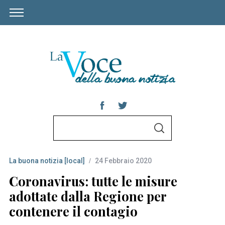
S
S
e
E
A
a
R
C
La buona notizia [local]
24 Febbraio 2020
r
H
c
Coronavirus: tutte le misure
h
adottate dalla Regione per
f
contenere il contagio
o