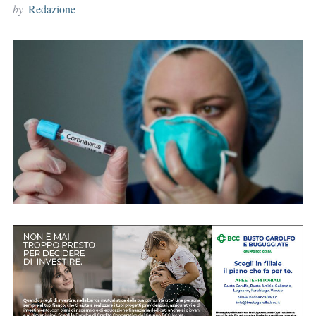
by
Redazione
r
: