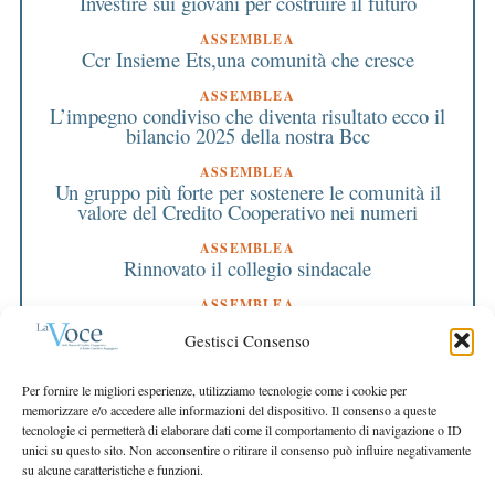
Investire sui giovani per costruire il futuro
ASSEMBLEA
Ccr Insieme Ets,una comunità che cresce
ASSEMBLEA
L’impegno condiviso che diventa risultato ecco il
bilancio 2025 della nostra Bcc
ASSEMBLEA
Un gruppo più forte per sostenere le comunità il
valore del Credito Cooperativo nei numeri
ASSEMBLEA
Rinnovato il collegio sindacale
ASSEMBLEA
Bilancio approvato all’unanimità e 2 milioni
Gestisci Consenso
destinati al territorio
EDITORIALE DIRETTORE
Per fornire le migliori esperienze, utilizziamo tecnologie come i cookie per
Crescere restando riconoscibili
memorizzare e/o accedere alle informazioni del dispositivo. Il consenso a queste
tecnologie ci permetterà di elaborare dati come il comportamento di navigazione o ID
EDITORIALE PRESIDENTE
unici su questo sito. Non acconsentire o ritirare il consenso può influire negativamente
Costruire futuro insieme
su alcune caratteristiche e funzioni.