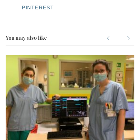
PINTEREST
You may also like
S
e
a
r
c
h