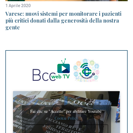
f
1 Aprile 2020
28
o
er
Varese: nuovi sistemi per monitorare i pazienti
Qu
r
più critici donati dalla generosità della nostra
pa
:
gente
Fai clic su "Accetto" per abilitare Youtube
Cookie Policy
ACCETTO