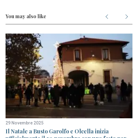
S
You may also like
e
a
r
c
h
f
o
r
:
29 Novembre 2025
4 
Il Natale a Busto Garolfo e Olcella inizia
Ga