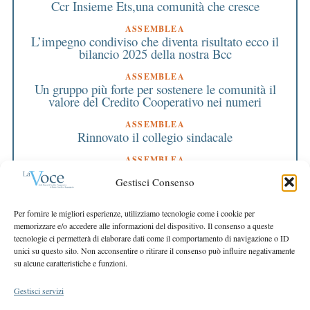
Ccr Insieme Ets,una comunità che cresce
ASSEMBLEA
L’impegno condiviso che diventa risultato ecco il
bilancio 2025 della nostra Bcc
ASSEMBLEA
Un gruppo più forte per sostenere le comunità il
valore del Credito Cooperativo nei numeri
ASSEMBLEA
Rinnovato il collegio sindacale
ASSEMBLEA
Bilancio approvato all’unanimità e 2 milioni
Gestisci Consenso
destinati al territorio
EDITORIALE DIRETTORE
Per fornire le migliori esperienze, utilizziamo tecnologie come i cookie per
Crescere restando riconoscibili
memorizzare e/o accedere alle informazioni del dispositivo. Il consenso a queste
tecnologie ci permetterà di elaborare dati come il comportamento di navigazione o ID
EDITORIALE PRESIDENTE
unici su questo sito. Non acconsentire o ritirare il consenso può influire negativamente
Costruire futuro insieme
su alcune caratteristiche e funzioni.
Gestisci servizi