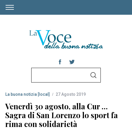
S
S
e
E
A
a
R
C
La buona notizia [local]
27 Agosto 2019
r
H
c
Venerdì 30 agosto, alla Cur …
h
Sagra di San Lorenzo lo sport fa
f
rima con solidarietà
o