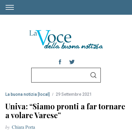
S
S
e
E
A
a
R
C
La buona notizia [local]
29 Settembre 2021
r
H
c
Univa: “Siamo pronti a far tornare
h
a volare Varese”
f
by
Chiara Porta
o