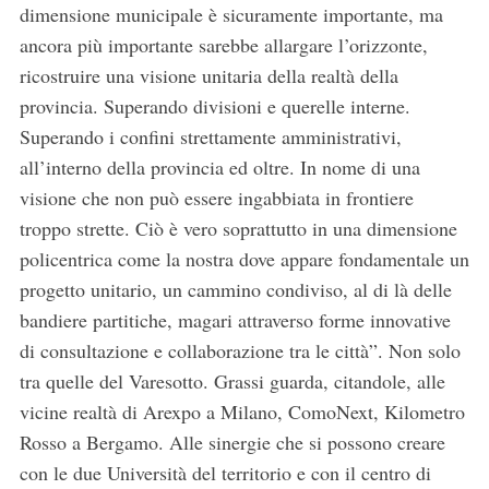
dimensione municipale è sicuramente importante, ma
ancora più importante sarebbe allargare l’orizzonte,
ricostruire una visione unitaria della realtà della
provincia. Superando divisioni e querelle interne.
S
Superando i confini strettamente amministrativi,
e
all’interno della provincia ed oltre. In nome di una
a
visione che non può essere ingabbiata in frontiere
r
c
troppo strette. Ciò è vero soprattutto in una dimensione
h
policentrica come la nostra dove appare fondamentale un
f
progetto unitario, un cammino condiviso, al di là delle
o
bandiere partitiche, magari attraverso forme innovative
r
:
di consultazione e collaborazione tra le città”. Non solo
tra quelle del Varesotto. Grassi guarda, citandole, alle
vicine realtà di Arexpo a Milano, ComoNext, Kilometro
Rosso a Bergamo. Alle sinergie che si possono creare
con le due Università del territorio e con il centro di