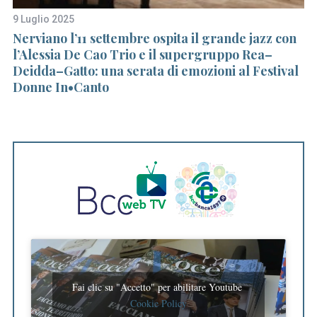
9 Luglio 2025
7 
Nerviano l’11 settembre ospita il grande jazz con
Ga
l’Alessia De Cao Trio e il supergruppo Rea–
gi
Deidda–Gatto: una serata di emozioni al Festival
Donne In•Canto
Fai clic su "Accetto" per abilitare Youtube
Cookie Policy