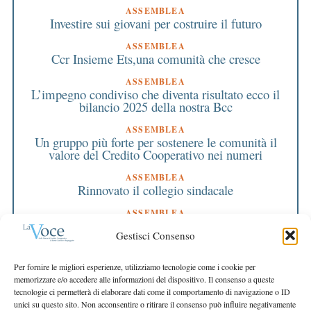
ASSEMBLEA
Investire sui giovani per costruire il futuro
ASSEMBLEA
Ccr Insieme Ets,una comunità che cresce
ASSEMBLEA
L’impegno condiviso che diventa risultato ecco il
bilancio 2025 della nostra Bcc
ASSEMBLEA
Un gruppo più forte per sostenere le comunità il
valore del Credito Cooperativo nei numeri
ASSEMBLEA
Rinnovato il collegio sindacale
ASSEMBLEA
Bilancio approvato all’unanimità e 2 milioni
Gestisci Consenso
destinati al territorio
EDITORIALE DIRETTORE
Per fornire le migliori esperienze, utilizziamo tecnologie come i cookie per
Crescere restando riconoscibili
memorizzare e/o accedere alle informazioni del dispositivo. Il consenso a queste
tecnologie ci permetterà di elaborare dati come il comportamento di navigazione o ID
EDITORIALE PRESIDENTE
unici su questo sito. Non acconsentire o ritirare il consenso può influire negativamente
Costruire futuro insieme