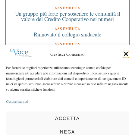
ASSEMBLEA
Un gruppo più forte per sostenere le comunità il
valore del Credito Cooperativo nei numeri
ASSEMBLEA
Rinnovato il collegio sindacale
ASSEMBLEA
Bilancio approvato all’unanimità e 2 milioni
Gestisci Consenso
destinati al territorio
EDITORIALE DIRETTORE
Per fornire le migliori esperienze, utilizziamo tecnologie come i cookie per
Crescere restando riconoscibili
memorizzare e/o accedere alle informazioni del dispositivo. Il consenso a queste
tecnologie ci permetterà di elaborare dati come il comportamento di navigazione o ID
EDITORIALE PRESIDENTE
unici su questo sito. Non acconsentire o ritirare il consenso può influire negativamente
Costruire futuro insieme
su alcune caratteristiche e funzioni.
Gestisci servizi
ACCETTA
COPYRIGHT 2025 LA VOCE |
PRIVACY
&
COOKIE POLICY
DIRETTORE RESPONSABILE:
CHIARA PORTA
| REDAZIONE & GRAFICA:
NEGA
EOIPSO.IT
| EDITORE:
BCC DI BUSTO GAROLFO E BUGUGGIATE