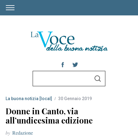
S
S
e
E
A
a
R
C
La buona notizia [local]
30 Gennaio 2019
r
H
c
Donne in Canto, via
h
all’undicesima edizione
f
by
Redazione
o