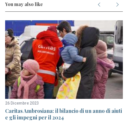
S
You may also like
e
a
r
c
h
f
o
r
:
26 Dicembre 2023
31
Caritas Ambrosiana: il bilancio di un anno di aiuti
Ap
e gli impegni per il 2024
2