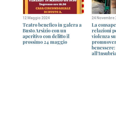
12 Maggio 2024
24 Novembre 
ni
Teatro benefico in galera a
La consape
e
Busto Arsizio con un
relazioni p
onali
aperitivo con delitto il
violenza su
issimo
prossimo 24 maggio
promuovere
benessere:
all’Insubri