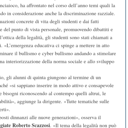
nciaioco, ha affrontato nel corso dell’anno temi quali la
ndo in considerazione anche la discriminazione razziale.
uazioni concrete di vita degli studenti e dai fatti
one del punto di vista personale, promuovendo dibattiti e
ottica della legalità, gli studenti sono stati chiamati a
ani. «L’emergenza educativa ci spinge a mettere in atto
liminare il bullismo e cyber bullismo andando a stimolare
una interiorizzazione della norma sociale e allo sviluppo
io, gli alunni di quinta giungono al termine di un
ffinché «si sappiano inserire in modo attivo e consapevole
i e bisogni riconoscendo al contempo quelli altrui, le
abilità», aggiunge la dirigente. «Tutte tematiche sulle
rti».
osti dinnanzi alle nuove generazioni», osserva il
giate Roberto Scazzosi
. «Il tema della legalità non può