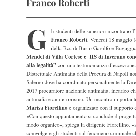
Franco Roberti
G
l
li studenti delle superiori incontrano
Franco Roberti
. Venerdì 18 maggio (
della Bcc di Busto Garolfo e Buguggi
Mendel di Villa Cortese e IIS di Inveruno con
alla legalità”
con una testimonianza d’eccezione
S
e
Distrettuale Antimafia della Procura di Napoli no
a
Salerno dove ha coordinato personalmente la Direz
r
2017 procuratore nazionale antimafia, incarico ch
c
antimafia e antiterrorismo. Un incontro important
h
f
Marisa Fiorellino
e organizzato con il supporto 
o
«Con questo appuntamento si conclude il progetto
r
modo organico», spiega la dirigente Fiorellino. «
:
coinvolgere gli studenti sul fenomeno criminale ch