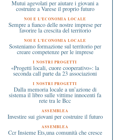
Mutui agevolati per aiutare i giovani a
costruire a Varese il proprio futuro
NOI E L'ECONOMIA LOCALE
2 Luglio 2020
11 Gennaio 2024
Sempre a fianco delle nostre imprese per
Sulle montagne della
Felice Musazzi: il rico
favorire la crescita del territorio
Lombardia: le gite gratuite
103 anni dalla nascita 
NOI E L'ECONOMIA LOCALE
organizzate dal comune di
sindaco di Parabiago, 
Sosteniamo formazione sul territorio per
Cerro Maggiore
città natale
creare competenze per le imprese
I NOSTRI PROGETTI
«Progetti locali, cuore cooperativo»: la
seconda call parte da 23 associazioni
I NOSTRI PROGETTI
Dalla memoria locale a un’azione di
sistema il libro sulle vittime innocenti fa
rete tra le Bcc
ASSEMBLEA
Investire sui giovani per costruire il futuro
ASSEMBLEA
Ccr Insieme Ets,una comunità che cresce