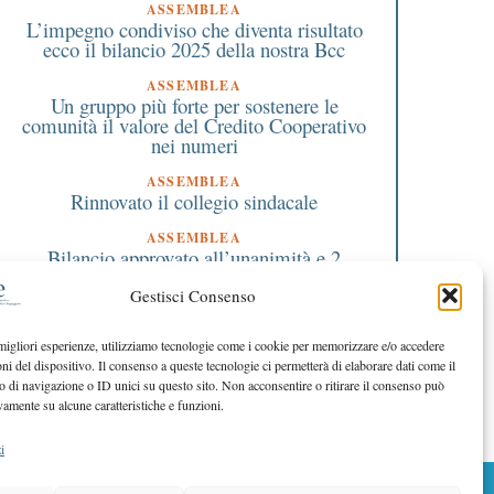
ASSEMBLEA
L’impegno condiviso che diventa risultato
ecco il bilancio 2025 della nostra Bcc
ASSEMBLEA
Un gruppo più forte per sostenere le
comunità il valore del Credito Cooperativo
nei numeri
ASSEMBLEA
Rinnovato il collegio sindacale
ASSEMBLEA
Bilancio approvato all’unanimità e 2
milioni destinati al territorio
Gestisci Consenso
EDITORIALE DIRETTORE
Crescere restando riconoscibili
 migliori esperienze, utilizziamo tecnologie come i cookie per memorizzare e/o accedere
oni del dispositivo. Il consenso a queste tecnologie ci permetterà di elaborare dati come il
EDITORIALE PRESIDENTE
Costruire futuro insieme
di navigazione o ID unici su questo sito. Non acconsentire o ritirare il consenso può
vamente su alcune caratteristiche e funzioni.
i