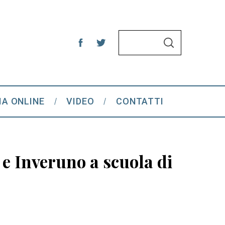
S
S
e
E
A
a
R
C
r
H
c
IA ONLINE
VIDEO
CONTATTI
h
f
o
r
e e Inveruno a scuola di
: