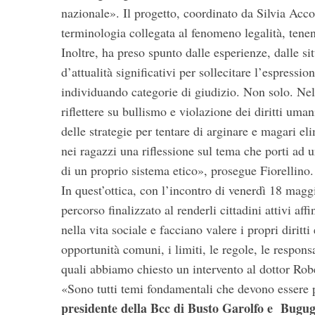
nazionale». Il progetto, coordinato da Silvia Acco
terminologia collegata al fenomeno legalità, tene
Inoltre, ha preso spunto dalle esperienze, dalle sit
d’attualità significativi per sollecitare l’espressi
individuando categorie di giudizio. Non solo. Nell’
riflettere su bullismo e violazione dei diritti um
delle strategie per tentare di arginare e magari e
nei ragazzi una riflessione sul tema che porti ad 
di un proprio sistema etico», prosegue Fiorellino.
In quest’ottica, con l’incontro di venerdì 18 magg
percorso finalizzato al renderli cittadini attivi a
nella vita sociale e facciano valere i propri diritt
opportunità comuni, i limiti, le regole, le respons
quali abbiamo chiesto un intervento al dottor Robe
«Sono tutti temi fondamentali che devono essere p
presidente della Bcc di Busto Garolfo e Bugug