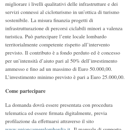
migliorare i livelli qualitativi delle infrastrutture e dei
servizi connessi al cicloturismo in un’ottica di turismo
sostenibile. La misura finanzia progetti di
infrastrutturazione di percorsi ciclabili minori a valenza
turistica. Può partecipare l’ente locale lombardo
territorialmente competente rispetto all’intervento
previsto. Il contributo è a fondo perduto ed è concesso
per un’intensità d’aiuto pari al 50% dell’investimento
ammesso e fino ad un massimo di Euro 50.000,00.
L’investimento minimo previsto è pari a Euro 25.000,00.
Come partecipare
S
e
La domanda dovrà essere presentata con procedura
a
telematica ed essere firmata digitalmente, previa
r
c
profilazione da effettuarsi attraverso il sito
h
www.unioncamerelombardia.it
Il manuale di supporto