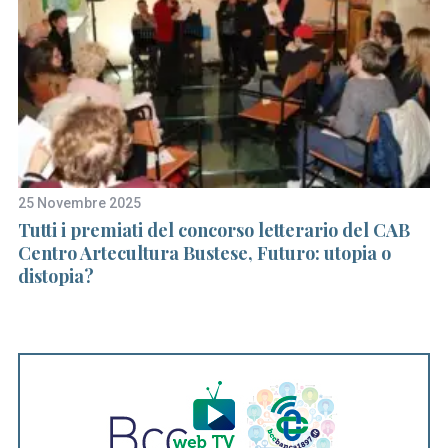
25 Novembre 2025
21
a
Tutti i premiati del concorso letterario del CAB
22
o
Centro Artecultura Bustese, Futuro: utopia o
mu
distopia?