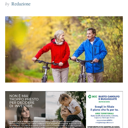
by
Redazione
r
: