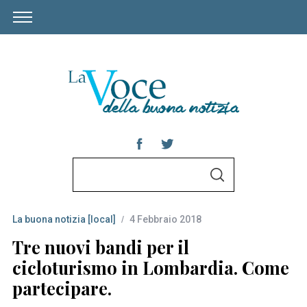
S
S
e
E
A
a
R
C
La buona notizia [local]
4 Febbraio 2018
r
H
c
Tre nuovi bandi per il
h
cicloturismo in Lombardia. Come
f
partecipare.
o