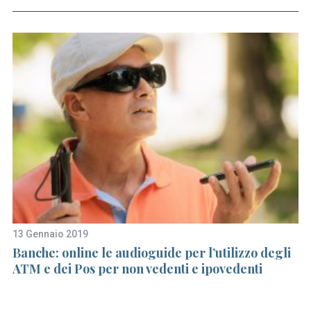
S
e
a
r
13 Gennaio 2019
22
c
Banche: online le audioguide per l’utilizzo degli
C
h
ATM e dei Pos per non vedenti e ipovedenti
f
o
r