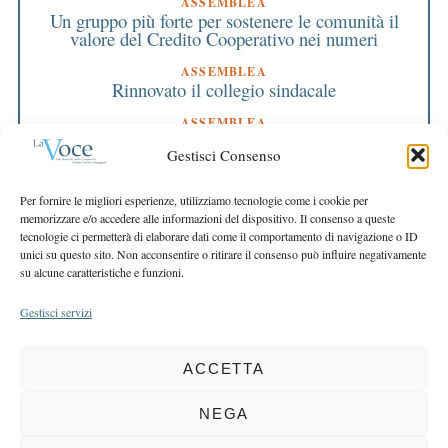
ASSEMBLEA
Un gruppo più forte per sostenere le comunità il
valore del Credito Cooperativo nei numeri
ASSEMBLEA
Rinnovato il collegio sindacale
ASSEMBLEA
Bilancio approvato all’unanimità e 2 milioni
Gestisci Consenso
destinati al territorio
EDITORIALE DIRETTORE
Per fornire le migliori esperienze, utilizziamo tecnologie come i cookie per
Crescere restando riconoscibili
memorizzare e/o accedere alle informazioni del dispositivo. Il consenso a queste
tecnologie ci permetterà di elaborare dati come il comportamento di navigazione o ID
EDITORIALE PRESIDENTE
unici su questo sito. Non acconsentire o ritirare il consenso può influire negativamente
Costruire futuro insieme
su alcune caratteristiche e funzioni.
Gestisci servizi
ACCETTA
COPYRIGHT 2025 LA VOCE |
PRIVACY
&
COOKIE POLICY
DIRETTORE RESPONSABILE:
CHIARA PORTA
| REDAZIONE & GRAFICA:
NEGA
EOIPSO.IT
| EDITORE:
BCC DI BUSTO GAROLFO E BUGUGGIATE
REGISTRAZIONE DEL TRIBUNALE DI MILANO N. 163 DEL 15 MARZO 2004