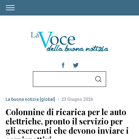
S
S
e
E
A
a
R
C
La buona notizia [global]
23 Giugno 2026
r
H
c
Colonnine di ricarica per le auto
h
elettriche, pronto il servizio per
f
gli esercenti che devono inviare i
o