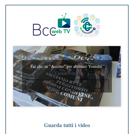
:
Fai clic su "Accetto" per abilitare Youtube
Cookie Policy
ACCETTO
Guarda tutti i video