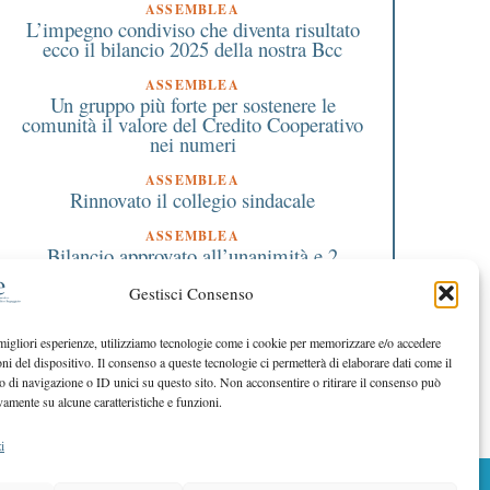
ASSEMBLEA
L’impegno condiviso che diventa risultato
ecco il bilancio 2025 della nostra Bcc
ASSEMBLEA
Un gruppo più forte per sostenere le
comunità il valore del Credito Cooperativo
nei numeri
ASSEMBLEA
Rinnovato il collegio sindacale
ASSEMBLEA
Bilancio approvato all’unanimità e 2
milioni destinati al territorio
Gestisci Consenso
EDITORIALE DIRETTORE
Crescere restando riconoscibili
 migliori esperienze, utilizziamo tecnologie come i cookie per memorizzare e/o accedere
oni del dispositivo. Il consenso a queste tecnologie ci permetterà di elaborare dati come il
EDITORIALE PRESIDENTE
Costruire futuro insieme
di navigazione o ID unici su questo sito. Non acconsentire o ritirare il consenso può
vamente su alcune caratteristiche e funzioni.
i