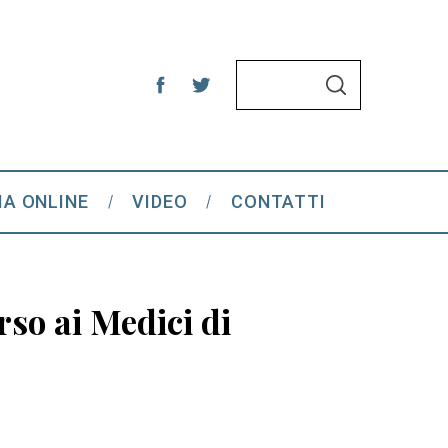
S
S
e
E
A
a
R
C
r
H
c
IA ONLINE
VIDEO
CONTATTI
h
f
o
r
so ai Medici di
: