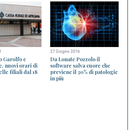
0
27 Giugno 2016
3
o Garolfo e
Da Lonate Pozzolo il
, nuovi orari di
software salva cuore che
s
le filiali dal 18
previene il 30% di patologie
in più