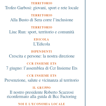
TERRITORIO
Trofeo Garbosi: giovani, sport e rete locale
TERRITORIO
Alla Busto di Sera corre l’inclusione
TERRITORIO
Liuc Run: sport, territorio e comunità
EDICOLA
0 Ottobre 2025
4 Febbraio 2026
L’Edicola
Consegnate le borse di
Alla Liuc doppia laure
DIPENDENTI
tudio della scuola di
magistrale in Economi
Crescita e persone: la nostra direzione
musica Jubilate finanziate
Ingegneria
grazie al crowdfunding Bcc
CCR INSIEME ETS
7 giugno: l’assemblea di Ccr Insieme Ets
CCR INSIEME ETS
Prevenzione, salute e vicinanza al territorio
IL GRUPPO
Il nostro presidente Roberto Scazzosi
riconfermato alla guida di Bcc Factoring
NOI E L'ECONOMIA LOCALE