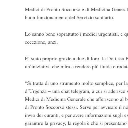
Medici di Pronto Soccorso e di Medicina Generale: l
buon funzionamento del Servizio sanitario.
Lo sanno bene soprattutto i medici urgentisti, e q
eccezione, anzi.
E’ stato proprio grazie a due di loro, la Dott.ssa
S
un’iniziativa che mira a rendere più fluida e rodat
e
a
r
“Si tratta di uno strumento molto semplice, per l
c
d’Urgenza – una chat telegram, a cui si aderisce su
h
Medici di Medicina Generale che afferiscono al b
f
o
di Pronto Soccorso stessi. Serve per avvisare il nos
r
invio dei curanti, e per avere informazioni sugli es
:
garantire la privacy, la regola è che si presentano