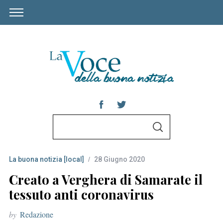
S
S
e
E
A
a
R
C
La buona notizia [local]
28 Giugno 2020
r
H
c
Creato a Verghera di Samarate il
h
tessuto anti coronavirus
f
by
Redazione
o