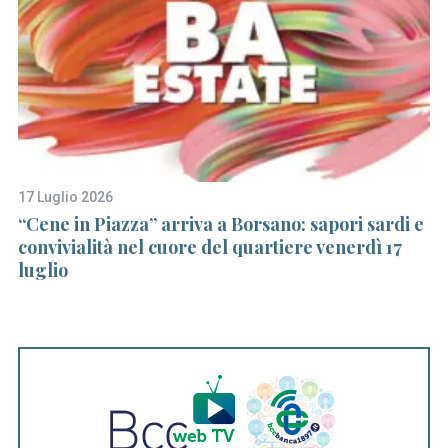
17 Luglio 2026
12
e
“Cene in Piazza” arriva a Borsano: sapori sardi e
Ar
convivialità nel cuore del quartiere venerdì 17
Ps
luglio