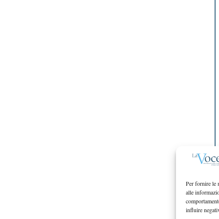
Per fornire le
alle informazi
comportamento 
influire negati