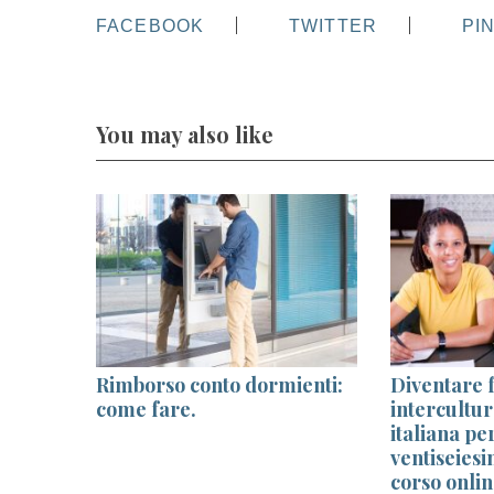
FACEBOOK
TWITTER
PI
You may also like
Rimborso conto dormienti:
Diventare 
 dalla
come fare.
intercultur
o di
italiana per
ventiseiesi
corso onlin