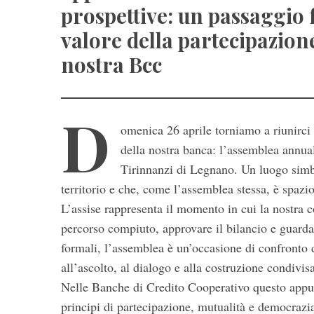
prospettive: un passaggio
valore della partecipazion
nostra Bcc
D
omenica 26 aprile torniamo a riunirci
della nostra banca: l’assemblea annual
Tirinnanzi di Legnano. Un luogo simbo
S
e
territorio e che, come l’assemblea stessa, è spazi
a
L’assise rappresenta il momento in cui la nostra c
r
percorso compiuto, approvare il bilancio e guardar
c
formali, l’assemblea è un’occasione di confronto d
h
f
all’ascolto, al dialogo e alla costruzione condivi
o
Nelle Banche di Credito Cooperativo questo appu
r
principi di partecipazione, mutualità e democrazi
: