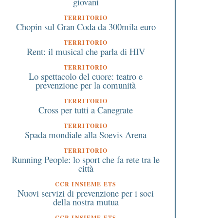
giovani
TERRITORIO
Chopin sul Gran Coda da 300mila euro
TERRITORIO
Rent: il musical che parla di HIV
TERRITORIO
Lo spettacolo del cuore: teatro e
prevenzione per la comunità
TERRITORIO
Cross per tutti a Canegrate
TERRITORIO
Spada mondiale alla Soevis Arena
TERRITORIO
Running People: lo sport che fa rete tra le
città
cquistati due defibrillatori
Cinque Mulini Student
razie alla raccolta di
sabato 29 gennaio a S
CCR INSIEME ETS
83.500 monetine (2,6
Vittore Olona 12 scuole
Nuovi servizi di prevenzione per i soci
della nostra mutua
quintali di rame). A Busto
sfidano nella corsa
Garolfo sabato 18 gennaio la
campestre
CCR INSIEME ETS