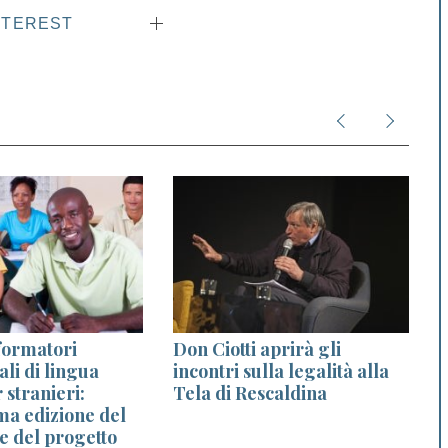
NTEREST
formatori
Don Ciotti aprirà gli
A
ali di lingua
incontri sulla legalità alla
g
 stranieri:
Tela di Rescaldina
ma edizione del
e del progetto