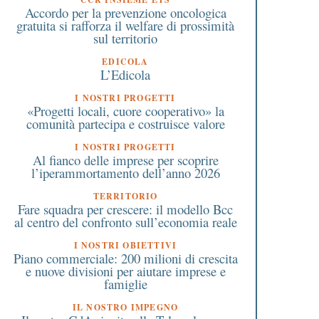
consegna alla città dei nuovi
Accordo per la prevenzione oncologica
apparecchi salvavita
gratuita si rafforza il welfare di prossimità
sul territorio
EDICOLA
L’Edicola
I NOSTRI PROGETTI
«Progetti locali, cuore cooperativo» la
comunità partecipa e costruisce valore
I NOSTRI PROGETTI
Al fianco delle imprese per scoprire
l’iperammortamento dell’anno 2026
TERRITORIO
Fare squadra per crescere: il modello Bcc
al centro del confronto sull’economia reale
I NOSTRI OBIETTIVI
Piano commerciale: 200 milioni di crescita
e nuove divisioni per aiutare imprese e
famiglie
IL NOSTRO IMPEGNO