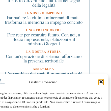
Il nostro CdA riunito alla Tela nel segno
della legalità
IL NOSTRO IMPEGNO
Far parlare le vittime minorenni di mafia
trasforma la memoria in impegno concreto
I NOSTRI INCONTRI
Fare rete per costruire futuro. Con noi, a
Bodio imprese, enti, istituzioni e il
ministro Giorgetti
LA NOSTRA STORIA
Con un’operazione di sistema rafforziamo
la presenza territoriale
ASSEMBLEA
L’assemblea dei soci: il momento che dà
forma alla nostra cooperativa
Gestisci Consenso
EDITORIALE DIRETTORE
Numeri solidi, sguardo avanti
 migliori esperienze, utilizziamo tecnologie come i cookie per memorizzare e/o accedere
oni del dispositivo. Il consenso a queste tecnologie ci permetterà di elaborare dati come il
EDITORIALE PRESIDENTE
La forza della fiducia
di navigazione o ID unici su questo sito. Non acconsentire o ritirare il consenso può
vamente su alcune caratteristiche e funzioni.