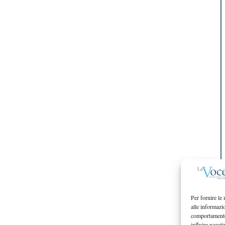
Per fornire le
alle informazi
comportamento 
influire negati