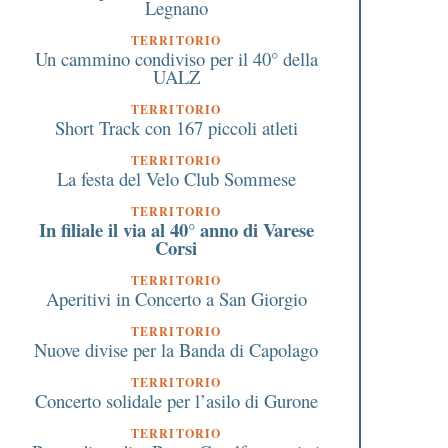
Legnano
TERRITORIO
Un cammino condiviso per il 40° della
UALZ
TERRITORIO
Short Track con 167 piccoli atleti
TERRITORIO
La festa del Velo Club Sommese
TERRITORIO
In filiale il via al 40° anno di Varese
Corsi
TERRITORIO
Aperitivi in Concerto a San Giorgio
TERRITORIO
Nuove divise per la Banda di Capolago
TERRITORIO
Concerto solidale per l’asilo di Gurone
“Non smettere di sognare e
Legnano si muove: cor
TERRITORIO
di imparare” l’appello di
gratuiti per tutti a giu