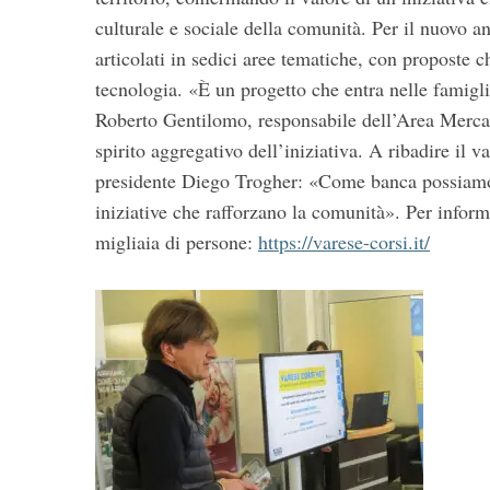
culturale e sociale della comunità. Per il nuovo ann
articolati in sedici aree tematiche, con proposte c
tecnologia. «È un progetto che entra nelle famigli
Roberto Gentilomo, responsabile dell’Area Mercat
spirito aggregativo dell’iniziativa. A ribadire il v
presidente Diego Trogher: «Come banca possiamo f
iniziative che rafforzano la comunità». Per infor
migliaia di persone:
https://varese-corsi.it/
S
e
a
r
c
h
f
o
r