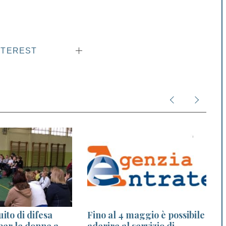
NTEREST
ito di difesa
Fino al 4 maggio è possibile
per le donne a
aderire al servizio di