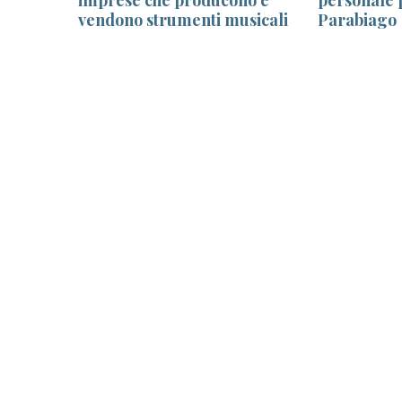
vendono strumenti musicali
Parabiago
iata da
APS