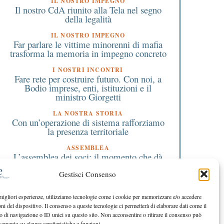
IL NOSTRO IMPEGNO
Il nostro CdA riunito alla Tela nel segno
della legalità
IL NOSTRO IMPEGNO
Far parlare le vittime minorenni di mafia
trasforma la memoria in impegno concreto
I NOSTRI INCONTRI
Fare rete per costruire futuro. Con noi, a
Bodio imprese, enti, istituzioni e il
ministro Giorgetti
LA NOSTRA STORIA
Con un’operazione di sistema rafforziamo
la presenza territoriale
ASSEMBLEA
L’assemblea dei soci: il momento che dà
forma alla nostra cooperativa
Gestisci Consenso
EDITORIALE DIRETTORE
Numeri solidi, sguardo avanti
 migliori esperienze, utilizziamo tecnologie come i cookie per memorizzare e/o accedere
oni del dispositivo. Il consenso a queste tecnologie ci permetterà di elaborare dati come il
EDITORIALE PRESIDENTE
La forza della fiducia
di navigazione o ID unici su questo sito. Non acconsentire o ritirare il consenso può
vamente su alcune caratteristiche e funzioni.