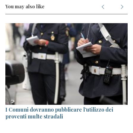
You may also like
S
e
a
I Comuni dovranno pubblicare l’utilizzo dei
Y
r
c
proventi multe stradali
no
h
e
f
ar