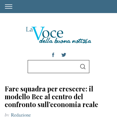
S
S
e
E
A
a
R
C
r
H
Fare squadra per crescere: il
c
modello Bcc al centro del
h
confronto sull’economia reale
f
by
Redazione
o