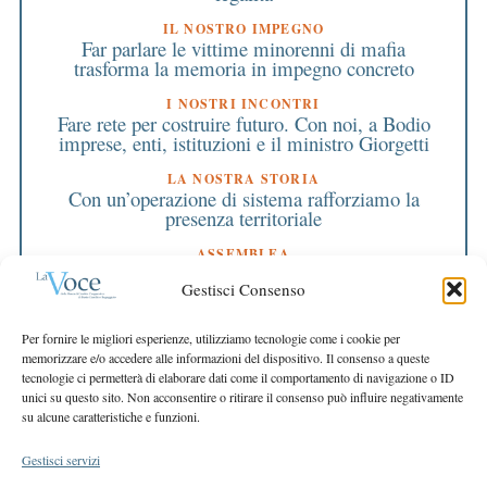
IL NOSTRO IMPEGNO
Far parlare le vittime minorenni di mafia
trasforma la memoria in impegno concreto
I NOSTRI INCONTRI
Fare rete per costruire futuro. Con noi, a Bodio
imprese, enti, istituzioni e il ministro Giorgetti
LA NOSTRA STORIA
Con un’operazione di sistema rafforziamo la
presenza territoriale
ASSEMBLEA
L’assemblea dei soci: il momento che dà forma
Gestisci Consenso
alla nostra cooperativa
EDITORIALE DIRETTORE
Per fornire le migliori esperienze, utilizziamo tecnologie come i cookie per
Numeri solidi, sguardo avanti
memorizzare e/o accedere alle informazioni del dispositivo. Il consenso a queste
tecnologie ci permetterà di elaborare dati come il comportamento di navigazione o ID
EDITORIALE PRESIDENTE
unici su questo sito. Non acconsentire o ritirare il consenso può influire negativamente
La forza della fiducia
su alcune caratteristiche e funzioni.
Gestisci servizi