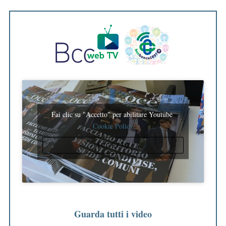
o
r
:
Fai clic su "Accetto" per abilitare Youtube
Cookie Policy
ACCETTO
Guarda tutti i video