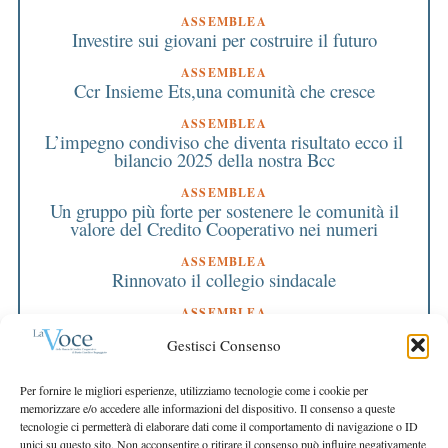
ASSEMBLEA
Investire sui giovani per costruire il futuro
ASSEMBLEA
Ccr Insieme Ets,una comunità che cresce
ASSEMBLEA
L’impegno condiviso che diventa risultato ecco il
bilancio 2025 della nostra Bcc
ASSEMBLEA
Un gruppo più forte per sostenere le comunità il
valore del Credito Cooperativo nei numeri
ASSEMBLEA
Rinnovato il collegio sindacale
ASSEMBLEA
Bilancio approvato all’unanimità e 2 milioni
Gestisci Consenso
destinati al territorio
EDITORIALE DIRETTORE
Per fornire le migliori esperienze, utilizziamo tecnologie come i cookie per
Crescere restando riconoscibili
memorizzare e/o accedere alle informazioni del dispositivo. Il consenso a queste
tecnologie ci permetterà di elaborare dati come il comportamento di navigazione o ID
EDITORIALE PRESIDENTE
unici su questo sito. Non acconsentire o ritirare il consenso può influire negativamente