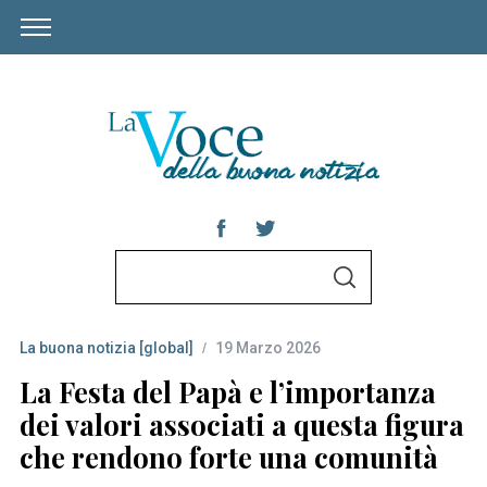
S
S
e
E
A
a
R
C
La buona notizia [global]
19 Marzo 2026
r
H
c
La Festa del Papà e l’importanza
h
dei valori associati a questa figura
f
che rendono forte una comunità
o