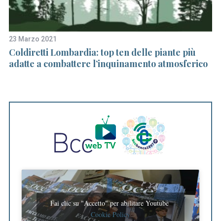
23 Marzo 2021
2 
ne
Coldiretti Lombardia: top ten delle piante più
Ra
adatte a combattere l’inquinamento atmosferico
w
Fai clic su "Accetto" per abilitare Youtube
Cookie Policy