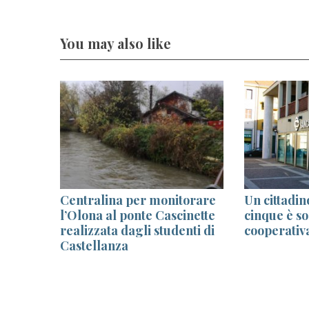
You may also like
er
Centralina per monitorare
Un cittadi
ze di
l’Olona al ponte Cascinette
cinque è so
realizzata dagli studenti di
cooperativ
Castellanza