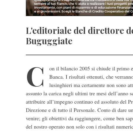
S
e
L'editoriale del direttore d
a
Buguggiate
r
c
h
f
C
o
on il bilancio 2005 si chiude il primo 
r
Banca. I risultati ottenuti, che verrann
:
lusinghieri ma certamente non sono attr
assunto la carica negli ultimi tre mesi dell’anno 
attribuire all’impegno continuo ed assoluto del P
Direzione e di tutto il Personale. Conto di dare u
venire; gli obiettivi da raggiungere, come ben sa
del nostro operato non solo con i risultati numer