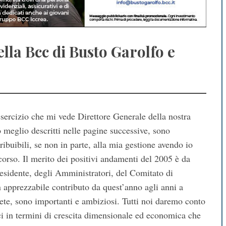
ella Bcc di Busto Garolfo e
esercizio che mi vede Direttore Generale della nostra
o meglio descritti nelle pagine successive, sono
ibuibili, se non in parte, alla mia gestione avendo io
scorso. Il merito dei positivi andamenti del 2005 è da
residente, degli Amministratori, del Comitato di
n apprezzabile contributo da quest’anno agli anni a
pete, sono importanti e ambiziosi. Tutti noi daremo conto
ici in termini di crescita dimensionale ed economica che