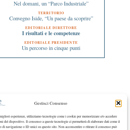
Nel domani, un “Parco Industriale”
TERRITORIO
Convegno Iside, “Un paese da scoprire”
EDITORIALE DIRETTORE
I risultati e le competenze
EDITORIALE PRESIDENTE
Un percorso in cinque punti
Premio Panettone d’Oro:
Magnago, Arconate e
come segnalare persone o
Dairago assieme per
associazioni meritevoli
tutelare il parco delle
Roggie
Gestisci Consenso
 migliori esperienze, utilizziamo tecnologie come i cookie per memorizzare e/o accedere
oni del dispositivo. Il consenso a queste tecnologie ci permetterà di elaborare dati come il
di navigazione o ID unici su questo sito. Non acconsentire o ritirare il consenso può