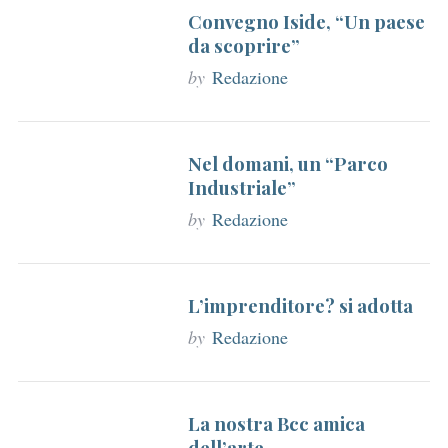
r
Convegno Iside, “Un paese
da scoprire”
:
by
Redazione
Nel domani, un “Parco
Industriale”
by
Redazione
L’imprenditore? si adotta
by
Redazione
La nostra Bcc amica
dell’arte