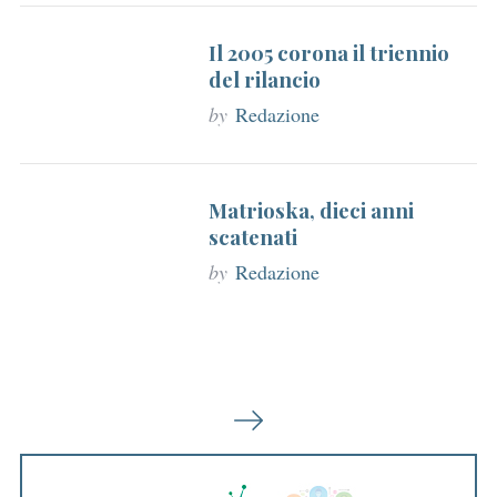
Il 2005 corona il triennio
del rilancio
by
Redazione
Matrioska, dieci anni
scatenati
by
Redazione
P
a
g
i