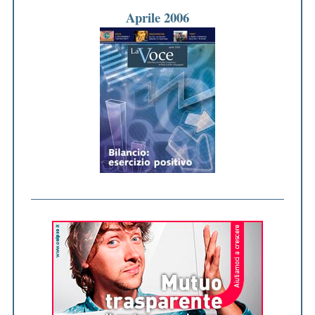
Aprile 2006
c
o
l
i