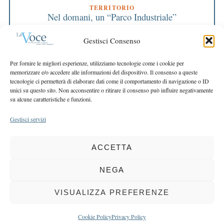
TERRITORIO
Nel domani, un “Parco Industriale”
TERRITORIO
Gestisci Consenso
Convegno Iside, “Un paese da scoprire”
EDITORIALE DIRETTORE
Per fornire le migliori esperienze, utilizziamo tecnologie come i cookie per
I risultati e le competenze
memorizzare e/o accedere alle informazioni del dispositivo. Il consenso a queste
tecnologie ci permetterà di elaborare dati come il comportamento di navigazione o ID
EDITORIALE PRESIDENTE
unici su questo sito. Non acconsentire o ritirare il consenso può influire negativamente
Un percorso in cinque punti
su alcune caratteristiche e funzioni.
Gestisci servizi
ACCETTA
COPYRIGHT 2025 LA VOCE |
PRIVACY
&
COOKIE POLICY
DIRETTORE RESPONSABILE:
CHIARA PORTA
| REDAZIONE & GRAFICA:
NEGA
EOIPSO.IT
| EDITORE:
BCC DI BUSTO GAROLFO E BUGUGGIATE
REGISTRAZIONE DEL TRIBUNALE DI MILANO N. 163 DEL 15 MARZO 2004
VISUALIZZA PREFERENZE
BACK TO TOP
Cookie Policy
Privacy Policy