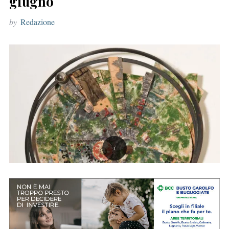
giugno
r
by
Redazione
: