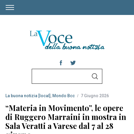
S
S
e
E
A
a
R
C
La buona notizia [local]
,
Mondo Bcc
7 Giugno 2026
r
H
c
“Materia in Movimento”, le opere
h
di Ruggero Marraini in mostra in
f
Sala Veratti a Varese dal 7 al 28
o