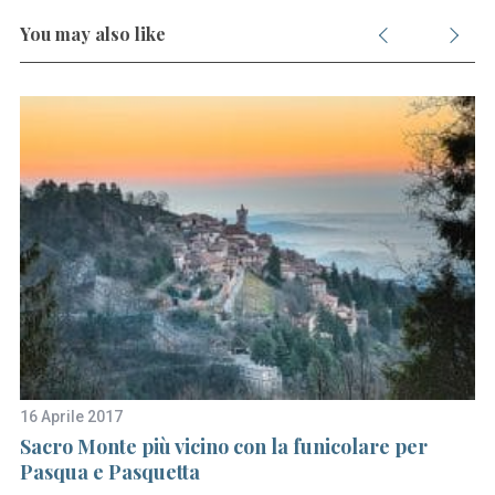
You may also like
16 Aprile 2017
27
o
Sacro Monte più vicino con la funicolare per
L
Pasqua e Pasquetta
a