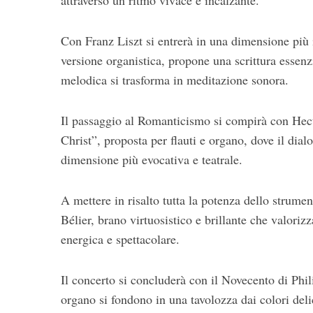
attraverso un ritmo vivace e incalzante.
Con Franz Liszt si entrerà in una dimensione più i
versione organistica, propone una scrittura essen
melodica si trasforma in meditazione sonora.
Il passaggio al Romanticismo si compirà con Hect
Christ”, proposta per flauti e organo, dove il dial
dimensione più evocativa e teatrale.
A mettere in risalto tutta la potenza dello strum
Bélier, brano virtuosistico e brillante che valoriz
energica e spettacolare.
Il concerto si concluderà con il Novecento di Phil
organo si fondono in una tavolozza dai colori delic