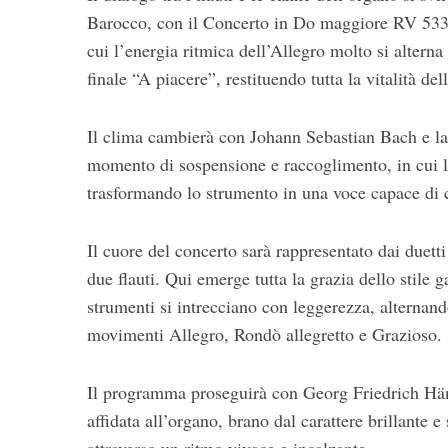
Barocco, con il Concerto in Do maggiore RV 533 d
S
cui l’energia ritmica dell’Allegro molto si alterna 
e
finale “A piacere”, restituendo tutta la vitalità del
a
r
c
Il clima cambierà con Johann Sebastian Bach e l
h
momento di sospensione e raccoglimento, in cui l
f
o
trasformando lo strumento in una voce capace di 
r
:
Il cuore del concerto sarà rappresentato dai duett
due flauti. Qui emerge tutta la grazia dello stile 
strumenti si intrecciano con leggerezza, alternand
movimenti Allegro, Rondò allegretto e Grazioso.
Il programma proseguirà con Georg Friedrich Händ
affidata all’organo, brano dal carattere brillante 