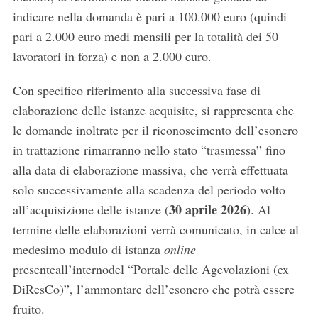
indicare nella domanda è pari a 100.000 euro (quindi
pari a 2.000 euro medi mensili per la totalità dei 50
lavoratori in forza) e non a 2.000 euro.
Con specifico riferimento alla successiva fase di
elaborazione delle istanze acquisite, si rappresenta che
le domande inoltrate per il riconoscimento dell’esonero
in trattazione rimarranno nello stato “trasmessa” fino
alla data di elaborazione massiva, che verrà effettuata
solo successivamente alla scadenza del periodo volto
S
30 aprile 2026
all’acquisizione delle istanze (
). Al
e
termine delle elaborazioni verrà comunicato, in calce al
a
medesimo modulo di istanza
online
r
c
presenteall’internodel “Portale delle Agevolazioni (ex
h
DiResCo)”, l’ammontare dell’esonero che potrà essere
f
fruito.
o