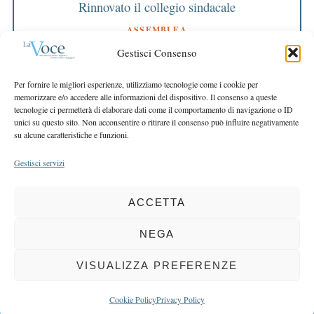
Rinnovato il collegio sindacale
ASSEMBLEA
Bilancio approvato all’unanimità e 2 milioni
Gestisci Consenso
destinati al territorio
EDITORIALE DIRETTORE
Per fornire le migliori esperienze, utilizziamo tecnologie come i cookie per
Crescere restando riconoscibili
memorizzare e/o accedere alle informazioni del dispositivo. Il consenso a queste
tecnologie ci permetterà di elaborare dati come il comportamento di navigazione o ID
EDITORIALE PRESIDENTE
unici su questo sito. Non acconsentire o ritirare il consenso può influire negativamente
Costruire futuro insieme
su alcune caratteristiche e funzioni.
Gestisci servizi
ACCETTA
COPYRIGHT 2025 LA VOCE |
PRIVACY
&
COOKIE POLICY
DIRETTORE RESPONSABILE:
CHIARA PORTA
| REDAZIONE & GRAFICA:
NEGA
EOIPSO.IT
| EDITORE:
BCC DI BUSTO GAROLFO E BUGUGGIATE
REGISTRAZIONE DEL TRIBUNALE DI MILANO N. 163 DEL 15 MARZO 2004
VISUALIZZA PREFERENZE
BACK TO TOP
Cookie Policy
Privacy Policy