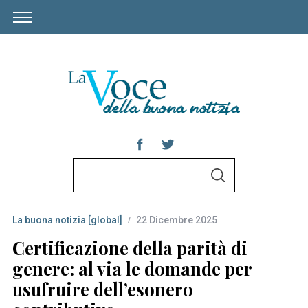
S
S
e
E
A
a
R
C
La buona notizia [global]
22 Dicembre 2025
r
H
c
Certificazione della parità di
h
genere: al via le domande per
f
usufruire dell’esonero
o