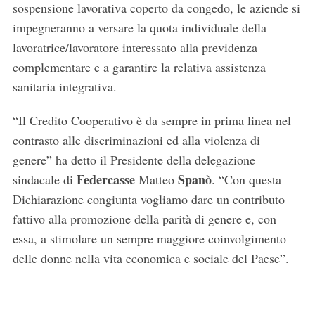
e
sospensione lavorativa coperto da congedo, le aziende si
a
impegneranno a versare la quota individuale della
r
lavoratrice/lavoratore interessato alla previdenza
c
complementare e a garantire la relativa assistenza
h
f
sanitaria integrativa.
o
r
“Il Credito Cooperativo è da sempre in prima linea nel
:
contrasto alle discriminazioni ed alla violenza di
genere” ha detto il Presidente della delegazione
Federcasse
Spanò
sindacale di
Matteo
. “Con questa
Dichiarazione congiunta vogliamo dare un contributo
fattivo alla promozione della parità di genere e, con
essa, a stimolare un sempre maggiore coinvolgimento
delle donne nella vita economica e sociale del Paese”.