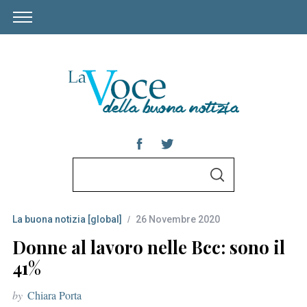
S
S
e
E
A
a
R
C
La buona notizia [global]
26 Novembre 2020
r
H
c
Donne al lavoro nelle Bcc: sono il
h
41%
f
by
Chiara Porta
o