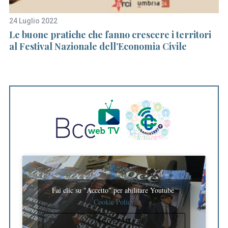
24 Luglio 2022
2 
Le buone pratiche che fanno crescere i territori
Un
al Festival Nazionale dell’Economia Civile
da
Fai clic su "Accetto" per abilitare Youtube
Cookie Policy
ACCETTO