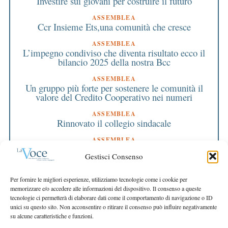
Investire sui giovani per costruire il futuro
ASSEMBLEA
Ccr Insieme Ets,una comunità che cresce
ASSEMBLEA
L’impegno condiviso che diventa risultato ecco il
bilancio 2025 della nostra Bcc
ASSEMBLEA
Un gruppo più forte per sostenere le comunità il
valore del Credito Cooperativo nei numeri
ASSEMBLEA
Rinnovato il collegio sindacale
ASSEMBLEA
Bilancio approvato all’unanimità e 2 milioni
Gestisci Consenso
destinati al territorio
EDITORIALE DIRETTORE
Per fornire le migliori esperienze, utilizziamo tecnologie come i cookie per
Crescere restando riconoscibili
memorizzare e/o accedere alle informazioni del dispositivo. Il consenso a queste
tecnologie ci permetterà di elaborare dati come il comportamento di navigazione o ID
EDITORIALE PRESIDENTE
unici su questo sito. Non acconsentire o ritirare il consenso può influire negativamente
Costruire futuro insieme
su alcune caratteristiche e funzioni.