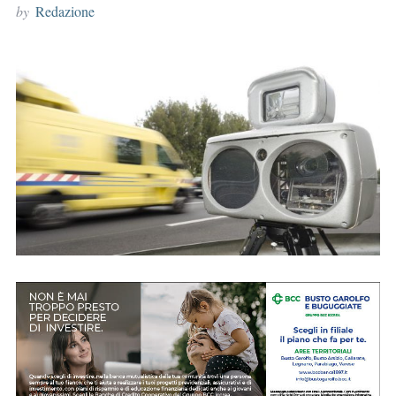
by
Redazione
r
: