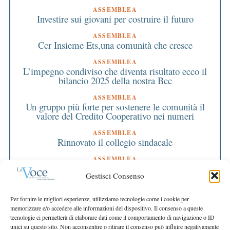
ASSEMBLEA
Investire sui giovani per costruire il futuro
ASSEMBLEA
Ccr Insieme Ets,una comunità che cresce
ASSEMBLEA
L’impegno condiviso che diventa risultato ecco il
bilancio 2025 della nostra Bcc
ASSEMBLEA
Un gruppo più forte per sostenere le comunità il
valore del Credito Cooperativo nei numeri
ASSEMBLEA
Rinnovato il collegio sindacale
ASSEMBLEA
Bilancio approvato all’unanimità e 2 milioni
Gestisci Consenso
destinati al territorio
EDITORIALE DIRETTORE
Per fornire le migliori esperienze, utilizziamo tecnologie come i cookie per
Crescere restando riconoscibili
memorizzare e/o accedere alle informazioni del dispositivo. Il consenso a queste
tecnologie ci permetterà di elaborare dati come il comportamento di navigazione o ID
EDITORIALE PRESIDENTE
unici su questo sito. Non acconsentire o ritirare il consenso può influire negativamente
Costruire futuro insieme