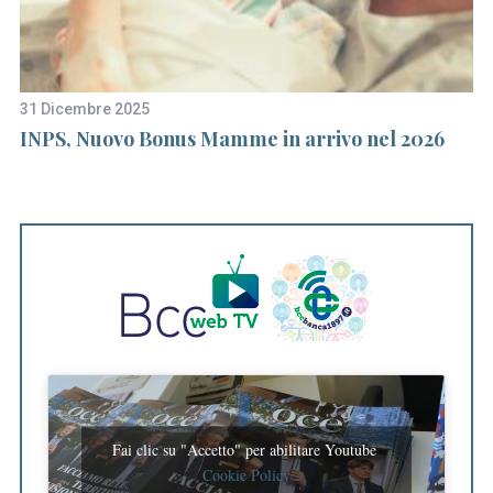
31 Dicembre 2025
18
INPS, Nuovo Bonus Mamme in arrivo nel 2026
Re
p
Fai clic su "Accetto" per abilitare Youtube
Cookie Policy