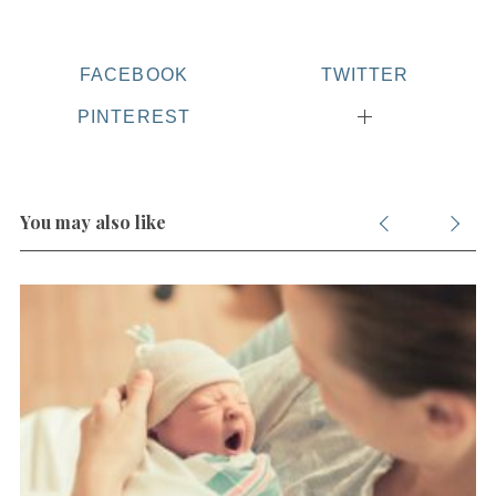
FACEBOOK
TWITTER
S
e
PINTEREST
a
r
c
h
You may also like
f
o
r
: