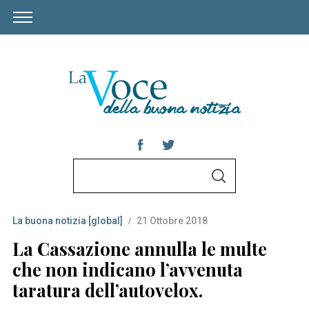
S
S
e
E
A
a
R
C
La buona notizia [global]
21 Ottobre 2018
r
H
c
La Cassazione annulla le multe
h
che non indicano l’avvenuta
f
taratura dell’autovelox.
o