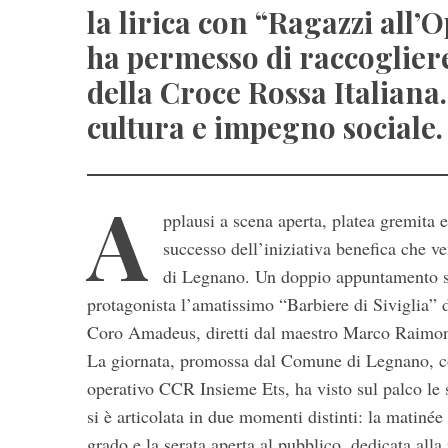
la lirica con “Ragazzi all’O
ha permesso di raccogliere
della Croce Rossa Italiana.
cultura e impegno sociale.
A
pplausi a scena aperta, platea gremita 
S
successo dell’iniziativa benefica che v
e
di Legnano. Un doppio appuntamento sott
a
r
protagonista l’amatissimo “Barbiere di Siviglia” 
c
Coro Amadeus, diretti dal maestro Marco Raimond
h
La giornata, promossa dal Comune di Legnano, con
f
operativo CCR Insieme Ets, ha visto sul palco le 
o
r
si è articolata in due momenti distinti: la matinée
:
grado e la serata aperta al pubblico, dedicata alla