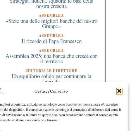
Strategia, fiducia, squadra: le basi della
nostra crescita
ASSEMBLEA
«Siete una delle migliori banche del nostro
Gruppo»
ASSEMBLEA
Il ricordo di Papa Francesco
ASSEMBLEA
Assemblea 2025: una banca che cresce con
il territorio
EDITORIALE DIRETTORE
Alla Liuc doppia laurea
Isa: le indicazioni per
Un equilibrio solido per continuare la
magistrale in Economia ed
contribuenti e interme
crescita
Ingegneria
pubblicati sul sito
dell’Agenzia delle Ent
Gestisci Consenso
EDITORIALE PRESIDENTE
Un legame che ci guida nel costruire il
futuro
 migliori esperienze, utilizziamo tecnologie come i cookie per memorizzare e/o accedere
oni del dispositivo. Il consenso a queste tecnologie ci permetterà di elaborare dati come il
di navigazione o ID unici su questo sito. Non acconsentire o ritirare il consenso può
vamente su alcune caratteristiche e funzioni.