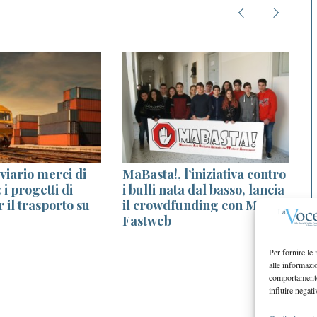
viario merci di
MaBasta!, l’iniziativa contro
i progetti di
i bulli nata dal basso, lancia
r il trasporto su
il crowdfunding con Miur e
Fastweb
Per fornire le
alle informazi
comportamento 
influire negati