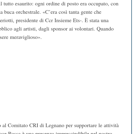
 il tutto esaurito: ogni ordine di posto era occupato, con
la buca orchestrale. «C’era così tanta gente che
iotti, presidente di Ccr Insieme Ets-. È stata una
ubblico agli artisti, dagli sponsor ai volontari. Quando
essere meraviglioso».
o al Comitato CRI di Legnano per supportare le attività
roce Rossa è una presenza imprescindibile nel nostro