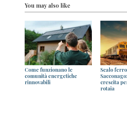
You may also like
o
Come funzionano le
Scalo ferro
comunità energetiche
Sacconago: 
lla
rinnovabili
crescita pe
n
rotaia
ss