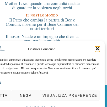
Mother Love: quando una comunità decide
di guardare la violenza negli occhi
IL NOSTRO MONDO
Il Patto che cambia la partita di Bcc e
Comuni: insieme per il Bene Comune dei
nostri territori
Il nostro Natale è un impegno che diventa
cura per la comunità
EDITORIALE DIRETTORE
Gestisci Consenso
Il nostro futuro è servizio, relazione e
consulenza
 migliori esperienze, utilizziamo tecnologie come i cookie per memorizzare e/o accedere
oni del dispositivo. Il consenso a queste tecnologie ci permetterà di elaborare dati come il
EDITORIALE PRESIDENTE
Il senso di ciò che siamo diventati
di navigazione o ID unici su questo sito. Non acconsentire o ritirare il consenso può
vamente su alcune caratteristiche e funzioni.
i
BACK TO TOP
TTA
NEGA
VISUALIZZA PREFERENZE