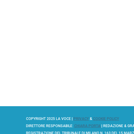
COPYRIGHT 2025 LA VOCE |
PRIVACY
&
COOKIE POLICY
DIRETTORE RESPONSABILE:
CHIARA PORTA
| REDAZIONE & GR
REGISTRAZIONE DEL TRIBUNALE DI MILANO N. 163 DEL 15 MAR