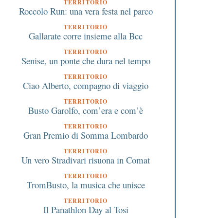
TERRITORIO
el Covid in diretta
protagonista a Castell
Roccolo Run: una vera festa nel parco
streaming
mercoledì 9 luglio un
serata-evento tra cin
TERRITORIO
Gallarate corre insieme alla Bcc
montagna e coraggio
TERRITORIO
Senise, un ponte che dura nel tempo
TERRITORIO
Ciao Alberto, compagno di viaggio
TERRITORIO
Busto Garolfo, com’era e com’è
TERRITORIO
Gran Premio di Somma Lombardo
TERRITORIO
Un vero Stradivari risuona in Comat
TERRITORIO
TromBusto, la musica che unisce
TERRITORIO
Il Panathlon Day al Tosi