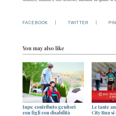
FACEBOOK
TWITTER
PI
You may also like
S
e
a
r
c
h
f
o
r
:
i
Inps: contributo genitori
Le tante a
ere il
con figli con disabilità
City Run si