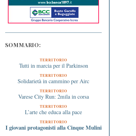
SOMMARIO:
TERRITORIO
Tutti in marcia per il Parkinson
TERRITORIO
Solidarietà in cammino per Airc
TERRITORIO
Varese City Run: 2mila in corsa
TERRITORIO
L’arte che educa alla pace
TERRITORIO
Questa sera con la Gioeubia
Avanguardie Rosa,
I giovani protagonisti alla Cinque Mulini
si bruciano anche le paure
l’alpinismo femminile