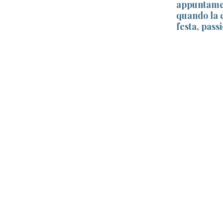
mentare
appuntamen
quando la 
festa, pass