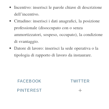
Incentivo: inserisci le parole chiave di descrizione
dell’incentivo.
Cittadino: inserisci i dati anagrafici, la posizione
professionale (disoccupato con o senza
ammortizzatori, sospeso, occupato), la condizione
di svantaggio.
Datore di lavoro: inserisci la sede operativa o la
S
tipologia di rapporto di lavoro da instaurare.
e
a
r
c
h
FACEBOOK
TWITTER
f
o
PINTEREST
r
: