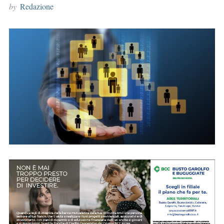
by
Redazione
r
: