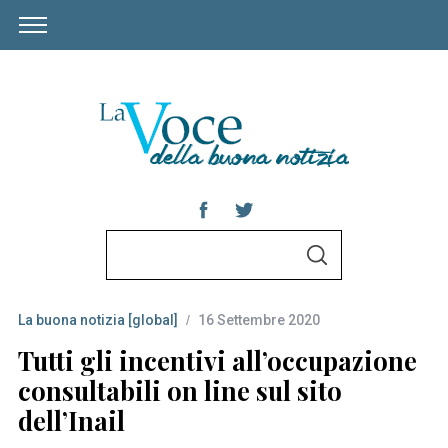
S
S
e
E
A
a
R
C
La buona notizia [global]
16 Settembre 2020
r
H
c
Tutti gli incentivi all’occupazione
h
consultabili on line sul sito
f
dell’Inail
o