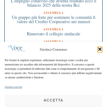
L’impegno condiviso che diventa risultato ecco il
bilancio 2025 della nostra Bcc
ASSEMBLEA
Un gruppo più forte per sostenere le comunità il
valore del Credito Cooperativo nei numeri
ASSEMBLEA
Rinnovato il collegio sindacale
ASSEMBLEA
Bilancio approvato all’unanimità e 2 milioni
Gestisci Consenso
destinati al territorio
EDITORIALE DIRETTORE
Per fornire le migliori esperienze, utilizziamo tecnologie come i cookie per
Crescere restando riconoscibili
memorizzare e/o accedere alle informazioni del dispositivo. Il consenso a queste
tecnologie ci permetterà di elaborare dati come il comportamento di navigazione o ID
EDITORIALE PRESIDENTE
unici su questo sito. Non acconsentire o ritirare il consenso può influire negativamente
Costruire futuro insieme
su alcune caratteristiche e funzioni.
Gestisci servizi
ACCETTA
COPYRIGHT 2025 LA VOCE |
PRIVACY
&
COOKIE POLICY
DIRETTORE RESPONSABILE:
CHIARA PORTA
| REDAZIONE & GRAFICA: