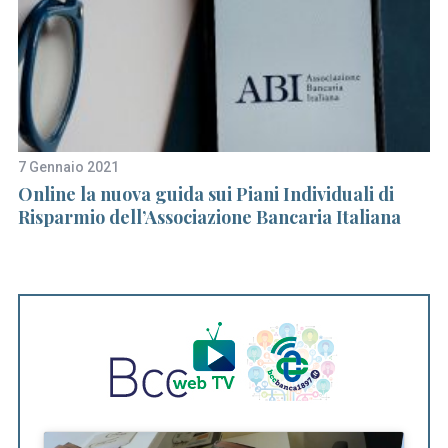
7 Gennaio 2021
1 
Online la nuova guida sui Piani Individuali di
Ap
Risparmio dell’Associazione Bancaria Italiana
It