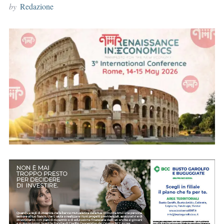
by
Redazione
r
: