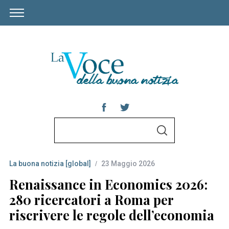
S
S
e
E
A
a
R
C
La buona notizia [global]
23 Maggio 2026
r
H
c
Renaissance in Economics 2026:
h
280 ricercatori a Roma per
f
riscrivere le regole dell’economia
o