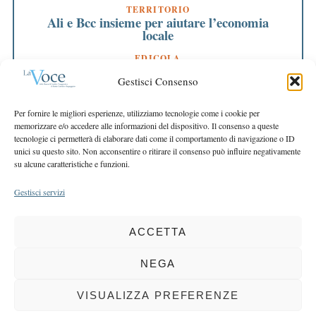
TERRITORIO
Ali e Bcc insieme per aiutare l’economia
locale
EDICOLA
L’edicola
Gestisci Consenso
PRIMO PIANO
La crisi vista da una banca locale. Faccia a faccia
Per fornire le migliori esperienze, utilizziamo tecnologie come i cookie per
con i giornalisti
memorizzare e/o accedere alle informazioni del dispositivo. Il consenso a queste
tecnologie ci permetterà di elaborare dati come il comportamento di navigazione o ID
EDITORIALE PRESIDENTE
unici su questo sito. Non acconsentire o ritirare il consenso può influire negativamente
Crisi: questione di valori
su alcune caratteristiche e funzioni.
Gestisci servizi
ACCETTA
COPYRIGHT 2025 LA VOCE |
PRIVACY
&
COOKIE POLICY
DIRETTORE RESPONSABILE:
CHIARA PORTA
| REDAZIONE & GRAFICA:
NEGA
EOIPSO.IT
| EDITORE:
BCC DI BUSTO GAROLFO E BUGUGGIATE
REGISTRAZIONE DEL TRIBUNALE DI MILANO N. 163 DEL 15 MARZO 2004
VISUALIZZA PREFERENZE