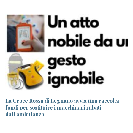
c
h
f
o
r
:
La Croce Rossa di Legnano avvia una raccolta
Ta
fondi per sostituire i macchinari rubati
pe
dall’ambulanza