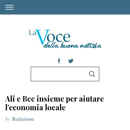
S
S
e
E
A
a
R
C
r
H
Ali e Bcc insieme per aiutare
c
l’economia locale
h
by
Redazione
f
o