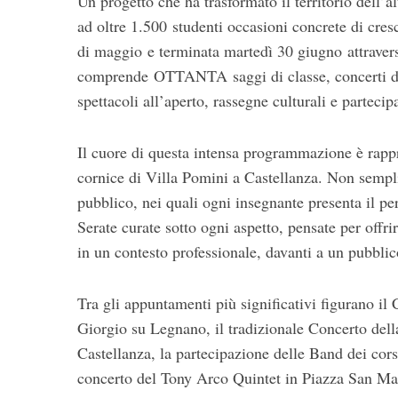
Un progetto che ha trasformato il territorio dell’
ad oltre 1.500 studenti occasioni concrete di cresci
di maggio e terminata martedì 30 giugno attrave
comprende OTTANTA saggi di classe, concerti di m
S
spettacoli all’aperto, rassegne culturali e partecip
e
a
r
Il cuore di questa intensa programmazione è rappre
c
cornice di Villa Pomini a Castellanza. Non semplic
h
pubblico, nei quali ogni insegnante presenta il per
f
Serate curate sotto ogni aspetto, pensate per offrir
o
r
in un contesto professionale, davanti a un pubblic
:
Tra gli appuntamenti più significativi figurano il
Giorgio su Legnano, il tradizionale Concerto dell
Castellanza, la partecipazione delle Band dei cors
concerto del Tony Arco Quintet in Piazza San Ma