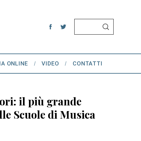
S
S
e
E
A
a
R
C
r
H
c
IA ONLINE
VIDEO
CONTATTI
h
f
o
r
ori: il più grande
:
elle Scuole di Musica