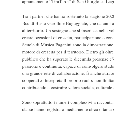
appuntamento “TiraTardi” di San Giorgio su Leg
Tra i partner che hanno sostenuto la stagione 20
Bcc di Busto Garolfo e Buguggiate, che da anni affi
al territorio. Un sostegno che si inserisce nella v
creare occasioni di crescita, partecipazione e cond
Scuole di Musica Paganini sono la dimostrazione 
motore di crescita per il territorio. Dietro gli oltr
pubblico che ha superato le diecimila presenze c
passione e continuità, capace di coinvolgere studen
una grande rete di collaborazione. È anche attrav
cooperativo interpreta il proprio ruolo: non limi
contribuendo a costruire valore sociale, culturale e
Sono soprattutto i numeri complessivi a raccontar
classe hanno registrato mediamente circa ottanta sp