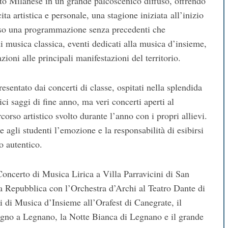
alto Milanese in un grande palcoscenico diffuso, offrendo
ta artistica e personale, una stagione iniziata all’inizio
rso una programmazione senza precedenti che
usica classica, eventi dedicati alla musica d’insieme,
azioni alle principali manifestazioni del territorio.
sentato dai concerti di classe, ospitati nella splendida
i saggi di fine anno, ma veri concerti aperti al
corso artistico svolto durante l’anno con i propri allievi.
e agli studenti l’emozione e la responsabilità di esibirsi
o autentico.
 Concerto di Musica Lirica a Villa Parravicini di San
a Repubblica con l’Orchestra d’Archi al Teatro Dante di
i di Musica d’Insieme all’Orafest di Canegrate, il
gno a Legnano, la Notte Bianca di Legnano e il grande