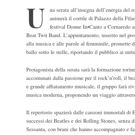
U
na serata all’insegna dell’energia del r
animerà il cortile di Palazzo della Fi
festival Donne In•Canto a Cornaredo a
Beat Twit Band. L’appuntamento, inserito nel pro
alla musica e alle parole al femminile, promette d
ballo sotto le stelle, riportando il pubblico ai mi
S
Protagonista della serata sarà la formazione torin
e
accomunati dalla passione per il rock’n’roll, il be
a
r
e grande affiatamento musicale, il gruppo farà riv
c
musica moderna, proponendo un viaggio attraverso i
h
f
Il repertorio spazierà dalle canzoni immortali di 
o
r
successi dei Beatles e dei Rolling Stones, senza d
:
Sessanta, con brani che hanno accompagnato e fatto