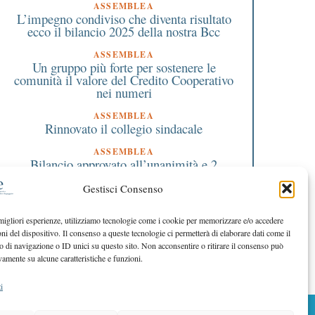
ASSEMBLEA
L’impegno condiviso che diventa risultato
ecco il bilancio 2025 della nostra Bcc
ASSEMBLEA
Un gruppo più forte per sostenere le
comunità il valore del Credito Cooperativo
nei numeri
ASSEMBLEA
Rinnovato il collegio sindacale
ASSEMBLEA
Bilancio approvato all’unanimità e 2
milioni destinati al territorio
Gestisci Consenso
EDITORIALE DIRETTORE
Crescere restando riconoscibili
 migliori esperienze, utilizziamo tecnologie come i cookie per memorizzare e/o accedere
oni del dispositivo. Il consenso a queste tecnologie ci permetterà di elaborare dati come il
EDITORIALE PRESIDENTE
Costruire futuro insieme
di navigazione o ID unici su questo sito. Non acconsentire o ritirare il consenso può
vamente su alcune caratteristiche e funzioni.
i