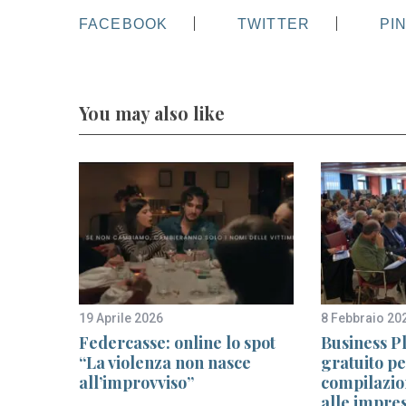
FACEBOOK
TWITTER
PI
You may also like
19 Aprile 2026
8 Febbraio 20
es
Federcasse: online lo spot
Business P
o
“La violenza non nasce
gratuito pe
all’improvviso”
compilazion
alle impres