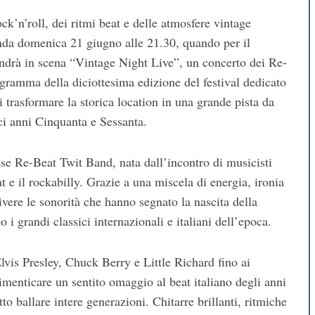
ock’n’roll, dei ritmi beat e delle atmosfere vintage
landa domenica 21 giugno alle 21.30, quando per il
ndrà in scena “Vintage Night Live”, un concerto dei Re-
gramma della diciottesima edizione del festival dedicato
i trasformare la storica location in una grande pista da
tici anni Cinquanta e Sessanta.
ese Re-Beat Twit Band, nata dall’incontro di musicisti
at e il rockabilly. Grazie a una miscela di energia, ironia
ivere le sonorità che hanno segnato la nascita della
 grandi classici internazionali e italiani dell’epoca.
Elvis Presley, Chuck Berry e Little Richard fino ai
imenticare un sentito omaggio al beat italiano degli anni
 ballare intere generazioni. Chitarre brillanti, ritmiche