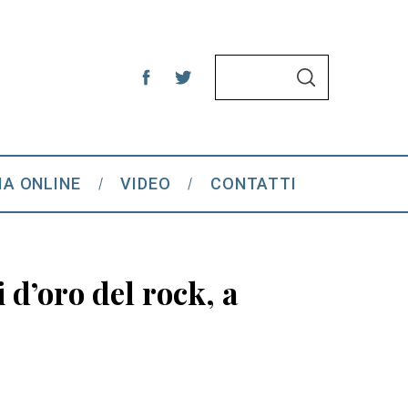
S
S
e
E
A
a
R
C
r
H
c
IA ONLINE
VIDEO
CONTATTI
h
f
o
r
 d’oro del rock, a
: