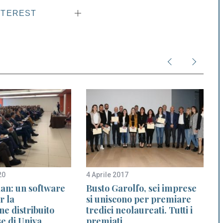
NTEREST
20
4 Aprile 2017
2
lan: un software
Busto Garolfo, sei imprese
r la
si uniscono per premiare
c
e distribuito
tredici neolaureati. Tutti i
e di Univa
premiati