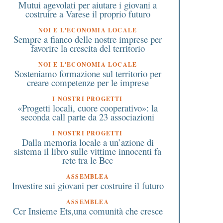
Mutui agevolati per aiutare i giovani a
costruire a Varese il proprio futuro
NOI E L'ECONOMIA LOCALE
Sempre a fianco delle nostre imprese per
favorire la crescita del territorio
NOI E L'ECONOMIA LOCALE
Sosteniamo formazione sul territorio per
creare competenze per le imprese
I NOSTRI PROGETTI
«Progetti locali, cuore cooperativo»: la
seconda call parte da 23 associazioni
I NOSTRI PROGETTI
Dalla memoria locale a un’azione di
sistema il libro sulle vittime innocenti fa
rete tra le Bcc
1 Luglio 2024
8 Marzo 2026
ASSEMBLEA
Investire sui giovani per costruire il futuro
La Federazione Italiana Bcc
Festa della donna:
ompie 115 anni. E’ nata a
indipendenza econom
ASSEMBLEA
Brescia nel 1909
come strumento di libe
Ccr Insieme Ets,una comunità che cresce
Il messaggio di Feder