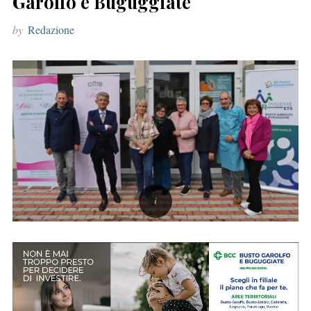
Garolfo e Buguggiate
r
by
Redazione
: