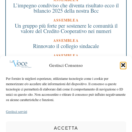
L’impegno condiviso che diventa risultato ecco il
bilancio 2025 della nostra Bcc
ASSEMBLEA
Un gruppo più forte per sostenere le comunità il
valore del Credito Cooperativo nei numeri
ASSEMBLEA
Rinnovato il collegio sindacale
ASSEMBLEA
Bilancio approvato all’unanimità e 2 milioni
Gestisci Consenso
destinati al territorio
EDITORIALE DIRETTORE
Per fornire le migliori esperienze, utilizziamo tecnologie come i cookie per
Crescere restando riconoscibili
memorizzare e/o accedere alle informazioni del dispositivo. Il consenso a queste
tecnologie ci permetterà di elaborare dati come il comportamento di navigazione o ID
EDITORIALE PRESIDENTE
unici su questo sito. Non acconsentire o ritirare il consenso può influire negativamente
Costruire futuro insieme
su alcune caratteristiche e funzioni.
Gestisci servizi
ACCETTA
COPYRIGHT 2025 LA VOCE |
PRIVACY
&
COOKIE POLICY