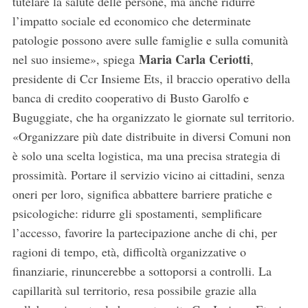
tutelare la salute delle persone, ma anche ridurre
l’impatto sociale ed economico che determinate
patologie possono avere sulle famiglie e sulla comunità
S
Maria Carla Ceriotti
nel suo insieme», spiega
,
e
a
presidente di Ccr Insieme Ets, il braccio operativo della
r
banca di credito cooperativo di Busto Garolfo e
c
Buguggiate, che ha organizzato le giornate sul territorio.
h
«Organizzare più date distribuite in diversi Comuni non
f
o
è solo una scelta logistica, ma una precisa strategia di
r
prossimità. Portare il servizio vicino ai cittadini, senza
:
oneri per loro, significa abbattere barriere pratiche e
psicologiche: ridurre gli spostamenti, semplificare
l’accesso, favorire la partecipazione anche di chi, per
ragioni di tempo, età, difficoltà organizzative o
finanziarie, rinuncerebbe a sottoporsi a controlli. La
capillarità sul territorio, resa possibile grazie alla