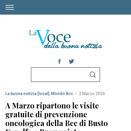
S
S
e
E
A
a
R
C
La buona notizia [local]
,
Mondo Bcc
2 Marzo 2026
r
H
c
A Marzo ripartono le visite
h
gratuite di prevenzione
f
oncologica della Bcc di Busto
o