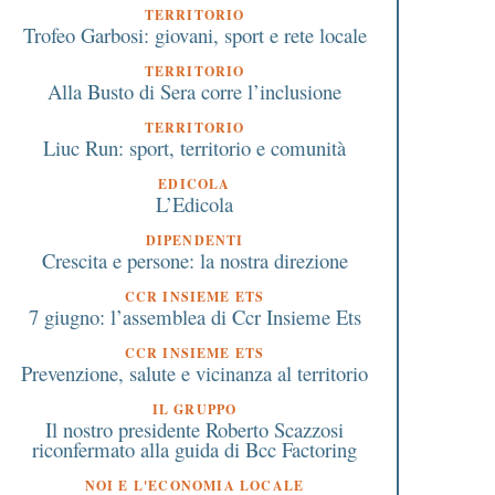
TERRITORIO
Trofeo Garbosi: giovani, sport e rete locale
TERRITORIO
Alla Busto di Sera corre l’inclusione
TERRITORIO
Liuc Run: sport, territorio e comunità
EDICOLA
L’Edicola
DIPENDENTI
Crescita e persone: la nostra direzione
CCR INSIEME ETS
7 giugno: l’assemblea di Ccr Insieme Ets
CCR INSIEME ETS
Prevenzione, salute e vicinanza al territorio
IL GRUPPO
Il nostro presidente Roberto Scazzosi
riconfermato alla guida di Bcc Factoring
 Aprile 2021
29 Maggio 2023
Cancro del sangue nei
Busto Arsizio: si inaug
NOI E L'ECONOMIA LOCALE