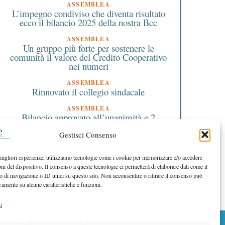
ASSEMBLEA
L’impegno condiviso che diventa risultato
ecco il bilancio 2025 della nostra Bcc
ASSEMBLEA
Un gruppo più forte per sostenere le
comunità il valore del Credito Cooperativo
nei numeri
ASSEMBLEA
Rinnovato il collegio sindacale
ASSEMBLEA
Bilancio approvato all’unanimità e 2
milioni destinati al territorio
Gestisci Consenso
EDITORIALE DIRETTORE
Crescere restando riconoscibili
 migliori esperienze, utilizziamo tecnologie come i cookie per memorizzare e/o accedere
oni del dispositivo. Il consenso a queste tecnologie ci permetterà di elaborare dati come il
EDITORIALE PRESIDENTE
Costruire futuro insieme
di navigazione o ID unici su questo sito. Non acconsentire o ritirare il consenso può
vamente su alcune caratteristiche e funzioni.
i