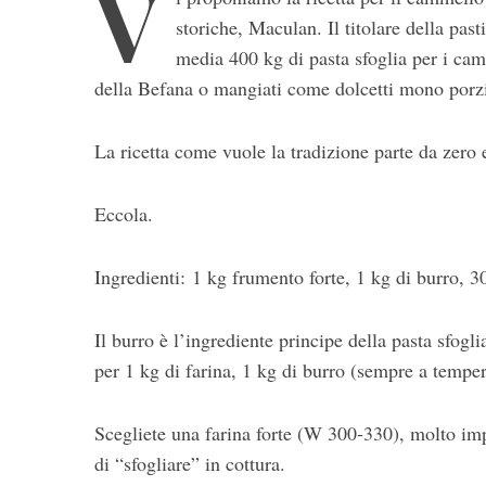
V
storiche, Maculan. Il titolare della past
media 400 kg di pasta sfoglia per i cam
della Befana o mangiati come dolcetti mono porz
La ricetta come vuole la tradizione parte da zero e
Eccola.
S
e
Ingredienti: 1 kg frumento forte, 1 kg di burro, 3
a
r
c
Il burro è l’ingrediente principe della pasta sfogli
h
per 1 kg di farina, 1 kg di burro (sempre a tempe
f
o
r
Scegliete una farina forte (W 300-330), molto imp
:
di “sfogliare” in cottura.