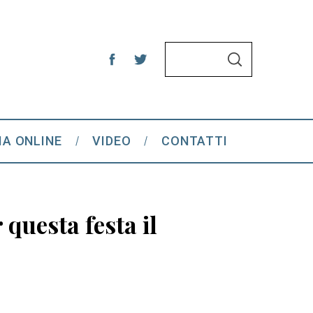
S
S
e
E
A
a
R
C
r
H
c
IA ONLINE
VIDEO
CONTATTI
h
f
o
r
 questa festa il
: