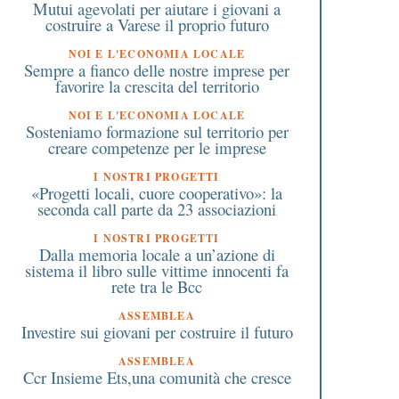
bambini: a Varese curati
oggi il BabyPit-Stop, 
Mutui agevolati per aiutare i giovani a
oltre 10mila casi in due
spazio per allattare o
costruire a Varese il proprio futuro
anni, nonostante il Covid
cambiare i pannolini
NOI E L'ECONOMIA LOCALE
Sempre a fianco delle nostre imprese per
favorire la crescita del territorio
NOI E L'ECONOMIA LOCALE
Sosteniamo formazione sul territorio per
creare competenze per le imprese
I NOSTRI PROGETTI
«Progetti locali, cuore cooperativo»: la
seconda call parte da 23 associazioni
I NOSTRI PROGETTI
Dalla memoria locale a un’azione di
sistema il libro sulle vittime innocenti fa
rete tra le Bcc
ASSEMBLEA
Investire sui giovani per costruire il futuro
ASSEMBLEA
Ccr Insieme Ets,una comunità che cresce