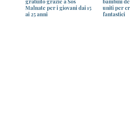
gratuito grazie a Sos
bambini de
llenze
Malnate per i giovani dai 15
uniti per 
ai 25 anni
fantastici