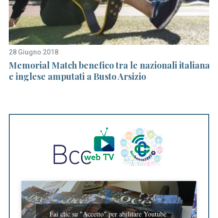
h
f
o
r
:
28 Giugno 2018
3 
Memorial Match benefico tra le nazionali italiana
Tu
e inglese amputati a Busto Arsizio
A
Fai clic su "Accetto" per abilitare Youtube