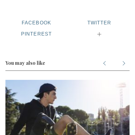
FACEBOOK
TWITTER
PINTEREST
You may also like
S
e
a
r
c