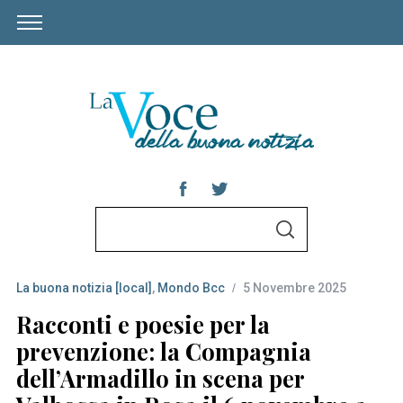
S
S
e
E
A
a
R
C
La buona notizia [local]
,
Mondo Bcc
5 Novembre 2025
r
H
c
Racconti e poesie per la
h
prevenzione: la Compagnia
f
dell’Armadillo in scena per
o