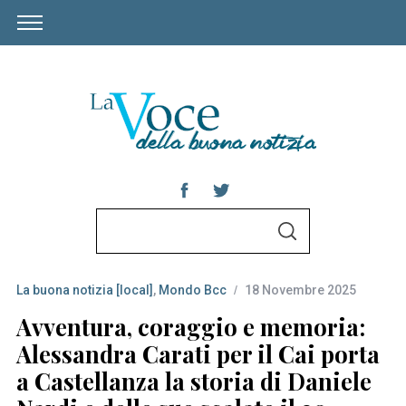
S
S
e
E
A
a
R
C
La buona notizia [local]
,
Mondo Bcc
18 Novembre 2025
r
H
c
Avventura, coraggio e memoria:
h
Alessandra Carati per il Cai porta
f
a Castellanza la storia di Daniele
o