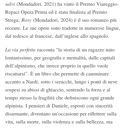
salvi
(Mondadori, 2021) ha vinto il Premio Viareggio-
Repaci Opera Prima ed è stata finalista al Premio
Strega;
Rosy
(Mondadori, 2024) è il suo romanzo più
recente. Le sue opere sono tradotte in numerose lingue,
dal tedesco al francese, dall’inglese allo spagnolo.
La via perfetta
racconta “la storia di un ragazzo nato
lontanissimo, per geografia e mentalità, dalle capitali
S
dell’alpinismo, che invece proprio in quello vuole
e
riscattarsi”. È un libro che permette di camminare
a
accanto a Nardi, sotto i seracchi, lungo i ponti di neve
r
c
sospesi su abissi di ghiaccio, sentendo la forza e al
h
tempo stesso la fragilità che definiscono ogni grande
f
alpinista. I pensieri di Daniele, esposti con sincerità
o
disarmante, diventano un’occasione per riflettere sulla
r
:
vita, sulla morte, sulla violenza e sulla bellezza, ma