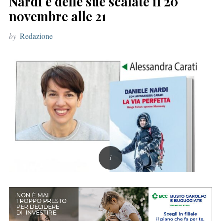
Nardi e delle sue scalate il 20
r
novembre alle 21
:
by
Redazione