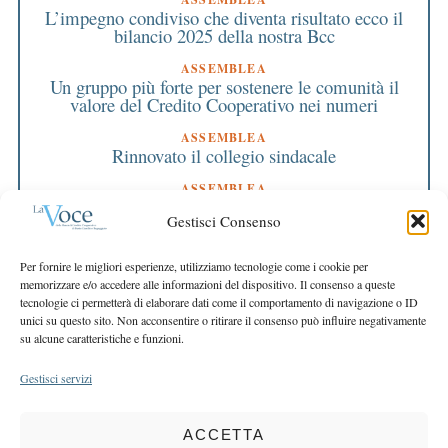
L’impegno condiviso che diventa risultato ecco il
bilancio 2025 della nostra Bcc
ASSEMBLEA
Un gruppo più forte per sostenere le comunità il
valore del Credito Cooperativo nei numeri
ASSEMBLEA
Rinnovato il collegio sindacale
ASSEMBLEA
Bilancio approvato all’unanimità e 2 milioni
Gestisci Consenso
destinati al territorio
EDITORIALE DIRETTORE
Per fornire le migliori esperienze, utilizziamo tecnologie come i cookie per
Crescere restando riconoscibili
memorizzare e/o accedere alle informazioni del dispositivo. Il consenso a queste
tecnologie ci permetterà di elaborare dati come il comportamento di navigazione o ID
EDITORIALE PRESIDENTE
unici su questo sito. Non acconsentire o ritirare il consenso può influire negativamente
Costruire futuro insieme
su alcune caratteristiche e funzioni.
Gestisci servizi
ACCETTA
COPYRIGHT 2025 LA VOCE |
PRIVACY
&
COOKIE POLICY