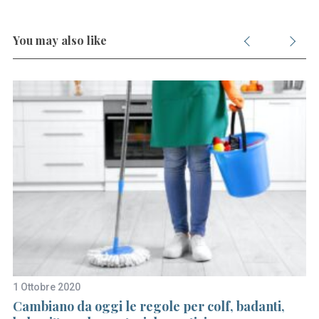
S
e
You may also like
a
r
c
h
f
o
r
:
1 Ottobre 2020
30
Cambiano da oggi le regole per colf, badanti,
Il