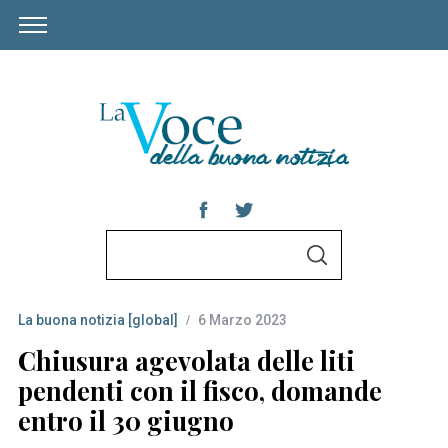
S
S
e
E
A
a
R
C
La buona notizia [global]
6 Marzo 2023
r
H
c
Chiusura agevolata delle liti
h
pendenti con il fisco, domande
f
entro il 30 giugno
o