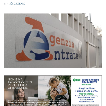
by
Redazione
r
: