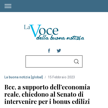
S
S
e
E
A
a
R
C
La buona notizia [global]
15 Febbraio 2023
r
H
c
Bcc, a supporto dell’economia
h
reale, chiedono al Senato di
f
intervenire per i bonus edilizi
o