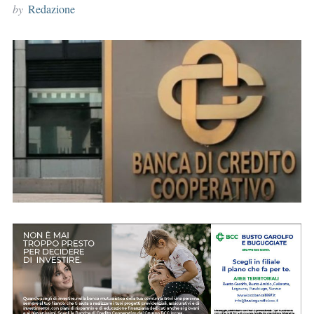
by
Redazione
r
: