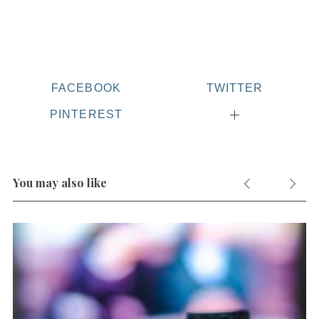
S
FACEBOOK
TWITTER
e
a
PINTEREST
r
c
h
f
You may also like
o
r
: