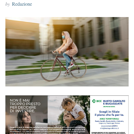
by
Redazione
r
: