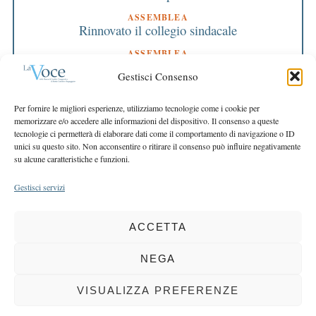
ASSEMBLEA
Rinnovato il collegio sindacale
ASSEMBLEA
Bilancio approvato all’unanimità e 2 milioni
Gestisci Consenso
destinati al territorio
EDITORIALE DIRETTORE
Per fornire le migliori esperienze, utilizziamo tecnologie come i cookie per
Crescere restando riconoscibili
memorizzare e/o accedere alle informazioni del dispositivo. Il consenso a queste
tecnologie ci permetterà di elaborare dati come il comportamento di navigazione o ID
EDITORIALE PRESIDENTE
unici su questo sito. Non acconsentire o ritirare il consenso può influire negativamente
Costruire futuro insieme
su alcune caratteristiche e funzioni.
Gestisci servizi
ACCETTA
COPYRIGHT 2025 LA VOCE |
PRIVACY
&
COOKIE POLICY
DIRETTORE RESPONSABILE:
CHIARA PORTA
| REDAZIONE & GRAFICA:
NEGA
EOIPSO.IT
| EDITORE:
BCC DI BUSTO GAROLFO E BUGUGGIATE
REGISTRAZIONE DEL TRIBUNALE DI MILANO N. 163 DEL 15 MARZO 2004
VISUALIZZA PREFERENZE
BACK TO TOP