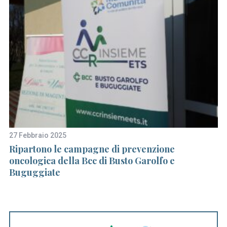
27 Febbraio 2025
5 
Ripartono le campagne di prevenzione
L
oncologica della Bcc di Busto Garolfo e
se
Buguggiate