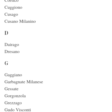
Corsico
Cuggiono
Cusago
Cusano Milanino
D
Dairago
S
e
Dresano
a
r
G
c
h
Gaggiano
f
Garbagnate Milanese
o
Gessate
r
Gorgonzola
:
Grezzago
Gudo Visconti