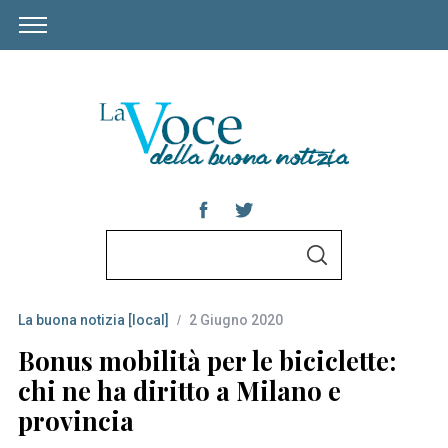
S
S
e
E
A
a
R
C
La buona notizia [local]
2 Giugno 2020
r
H
c
Bonus mobilità per le biciclette:
h
chi ne ha diritto a Milano e
f
provincia
o