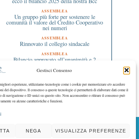
ecco il bilancio 2025 della nostra Bcc
ASSEMBLEA
Un gruppo più forte per sostenere le
comunità il valore del Credito Cooperativo
7 Novembre 2022
26 Agosto 2019
nei numeri
Seconda edizione BCC
E’ partita la stagione d
ASSEMBLEA
Innovation Festival: per
funghi: le 10 regole d
Rinnovato il collegio sindacale
selezionare le migliori idee
seguire
imprenditoriali
ASSEMBLEA
Bilancio approvato all’unanimità e 2
milioni destinati al territorio
Gestisci Consenso
EDITORIALE DIRETTORE
Crescere restando riconoscibili
 migliori esperienze, utilizziamo tecnologie come i cookie per memorizzare e/o accedere
oni del dispositivo. Il consenso a queste tecnologie ci permetterà di elaborare dati come il
EDITORIALE PRESIDENTE
Costruire futuro insieme
di navigazione o ID unici su questo sito. Non acconsentire o ritirare il consenso può
vamente su alcune caratteristiche e funzioni.
i
BACK TO TOP
TTA
NEGA
VISUALIZZA PREFERENZE