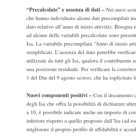
“Precalcolate” e assenza di dati –
Nei mesi scors
che hanno individuato alcuni dati precompilati i
dato relativo all’anno di inizio attività). Bisogna t
ad alcune delle variabili precalcolate sono presenti
Isa. La variabile precompilata “Anno di inizio atti
semplificati. L’assenza del dato potrebbe verificar
utilizzate da tutti gli Isa, qualora il contribuent
una posizione residuale. Per verificare la correttez
1 del Dm del 9 agosto scorso, che ha esplicitato l
Nuovi componenti positivi –
Con il documento di
degli Isa che offra la possibilità di dichiarare ul
a 10, è possibile indicare anche un importo di co
inferiore rispetto a quello proposto dall’Isa (ad e
migliorare il proprio profilo di affidabilità e acc