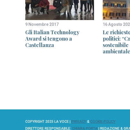
9 Novembre 2017
16 Agosto 20
’Inps
Gli Italian Technology
Le richieste
Award si tengono a
politici: “C
Castellanza
sostenibile 
ambientale 
COPYRIGHT 2025 LA VOCE |
PRIVACY
&
COOKIE POLICY
DIRETTORE RESPONSABILE:
CHIARA PORTA
| REDAZIONE & GR