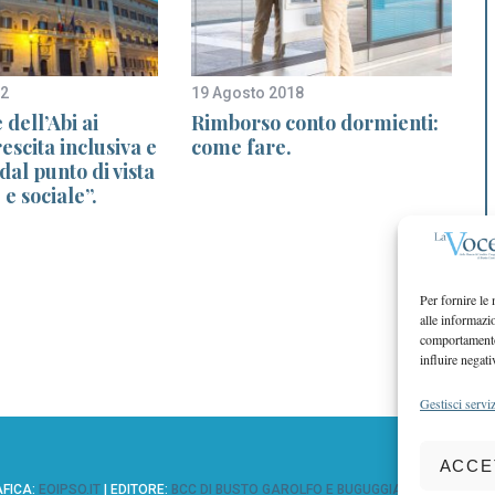
22
19 Agosto 2018
1
 dell’Abi ai
Rimborso conto dormienti:
rescita inclusiva e
come fare.
dal punto di vista
e sociale”.
Per fornire le
alle informazi
comportamento 
influire negati
Gestisci serviz
ACCE
AFICA:
EOIPSO.IT
| EDITORE:
BCC DI BUSTO GAROLFO E BUGUGGIATE