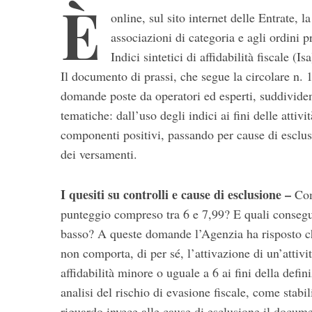
È
online, sul sito internet delle Entrate, l
associazioni di categoria e agli ordini p
Indici sintetici di affidabilità fiscale (I
Il documento di prassi, che segue la circolare n. 
domande poste da operatori ed esperti, suddivide
tematiche: dall’uso degli indici ai fini delle attivit
componenti positivi, passando per cause di esclus
S
dei versamenti.
e
a
r
I quesiti su controlli e cause di esclusione –
Com
c
punteggio compreso tra 6 e 7,99? E quali consegu
h
f
basso? A queste domande l’Agenzia ha risposto ch
o
non comporta, di per sé, l’attivazione di un’attivit
r
affidabilità minore o uguale a 6 ai fini della defin
:
analisi del rischio di evasione fiscale, come sta
riguardo invece alle cause di esclusione il docume