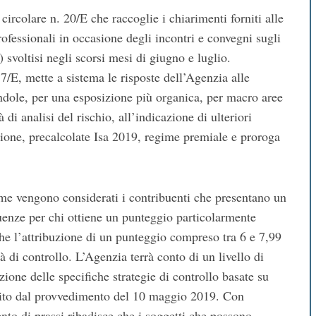
a circolare n. 20/E che raccoglie i chiarimenti forniti alle
rofessionali in occasione degli incontri e convegni sugli
sa) svoltisi negli scorsi mesi di giugno e luglio.
17/E, mette a sistema le risposte dell’Agenzia alle
ndole, per una esposizione più organica, per macro aree
à di analisi del rischio, all’indicazione di ulteriori
ione, precalcolate Isa 2019, regime premiale e proroga
e vengono considerati i contribuenti che presentano un
enze per chi ottiene un punteggio particolarmente
e l’attribuzione di un punteggio compreso tra 6 e 7,99
à di controllo. L’Agenzia terrà conto di un livello di
izione delle specifiche strategie di controllo basate su
bilito dal provvedimento del 10 maggio 2019. Con
nto di prassi ribadisce che i soggetti che possono