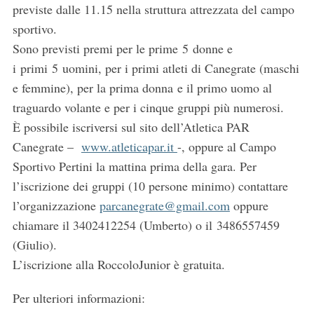
previste dalle 11.15 nella struttura attrezzata del campo
S
sportivo.
e
a
Sono previsti premi per le prime 5 donne e
r
i primi 5 uomini, per i primi atleti di Canegrate (maschi
c
e femmine), per la prima donna e il primo uomo al
h
traguardo volante e per i cinque gruppi più numerosi.
f
o
È possibile iscriversi sul sito dell’Atletica PAR
r
Canegrate –
www.atleticapar.it
-, oppure al Campo
:
Sportivo Pertini la mattina prima della gara. Per
l’iscrizione dei gruppi (10 persone minimo) contattare
l’organizzazione
parcanegrate@gmail.com
oppure
chiamare il 3402412254 (Umberto) o il 3486557459
(Giulio).
L’iscrizione alla RoccoloJunior è gratuita.
Per ulteriori informazioni: