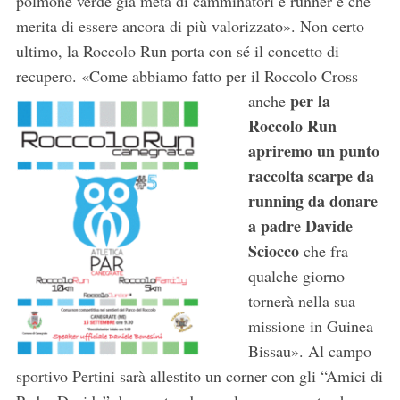
polmone verde già meta di camminatori e runner e che
merita di essere ancora di più valorizzato». Non certo
ultimo, la Roccolo Run porta con sé il concetto di
recupero. «Come abbiamo fatto per il Roccolo Cross
per la
anche
Roccolo Run
apriremo un punto
raccolta scarpe da
running da donare
a padre Davide
Sciocco
che fra
qualche giorno
tornerà nella sua
missione in Guinea
Bissau». Al campo
sportivo Pertini sarà allestito un corner con gli “Amici di