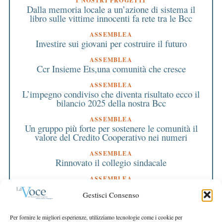
I NOSTRI PROGETTI
Dalla memoria locale a un’azione di sistema il
libro sulle vittime innocenti fa rete tra le Bcc
ASSEMBLEA
Investire sui giovani per costruire il futuro
ASSEMBLEA
Ccr Insieme Ets,una comunità che cresce
ASSEMBLEA
L’impegno condiviso che diventa risultato ecco il
bilancio 2025 della nostra Bcc
ASSEMBLEA
Un gruppo più forte per sostenere le comunità il
valore del Credito Cooperativo nei numeri
ASSEMBLEA
Rinnovato il collegio sindacale
ASSEMBLEA
Bilancio approvato all’unanimità e 2 milioni
Gestisci Consenso
destinati al territorio
EDITORIALE DIRETTORE
Per fornire le migliori esperienze, utilizziamo tecnologie come i cookie per
Crescere restando riconoscibili