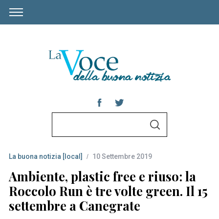
S
S
e
E
A
a
R
C
La buona notizia [local]
10 Settembre 2019
r
H
c
Ambiente, plastic free e riuso: la
h
Roccolo Run è tre volte green. Il 15
f
settembre a Canegrate
o