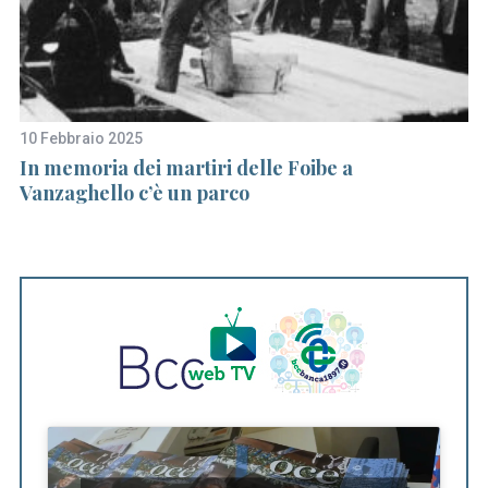
10 Febbraio 2025
18
In memoria dei martiri delle Foibe a
Bu
are
Vanzaghello c’è un parco
cu