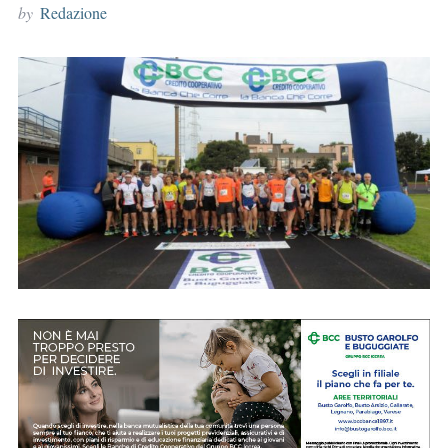
by
Redazione
r
: