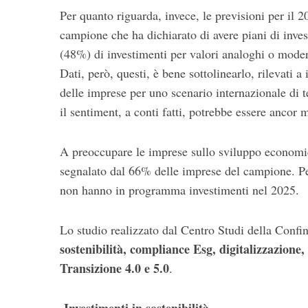
Per quanto riguarda, invece, le previsioni per il 
campione che ha dichiarato di avere piani di invest
(48%) di investimenti per valori analoghi o moder
S
Dati, però, questi, è bene sottolinearlo, rilevati
e
delle imprese per uno scenario internazionale di 
a
il sentiment, a conti fatti, potrebbe essere ancor
r
c
h
A preoccupare le imprese sullo sviluppo economic
f
segnalato dal 66% delle imprese del campione. Pe
o
non hanno in programma investimenti nel 2025.
r
:
Lo studio realizzato dal Centro Studi della Confin
sostenibilità
,
compliance
Esg,
digitalizzazione, 
Transizione 4.0 e 5.0
.