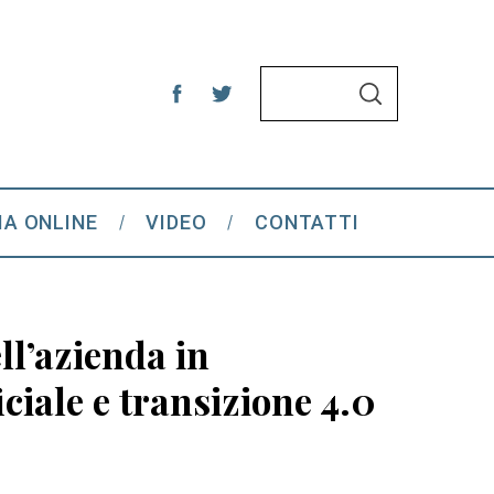
S
S
e
E
A
a
R
C
r
H
c
IA ONLINE
VIDEO
CONTATTI
h
f
o
r
ll’azienda in
:
iciale e transizione 4.0