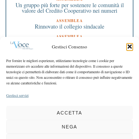
Un gruppo più forte per sostenere le comunità il
valore del Credito Cooperativo nei numeri
ASSEMBLEA
Rinnovato il collegio sindacale
ASSEMBLEA
Bilancio approvato all’unanimità e 2 milioni
Gestisci Consenso
destinati al territorio
EDITORIALE DIRETTORE
Per fornire le migliori esperienze, utilizziamo tecnologie come i cookie per
Crescere restando riconoscibili
memorizzare e/o accedere alle informazioni del dispositivo. Il consenso a queste
tecnologie ci permetterà di elaborare dati come il comportamento di navigazione o ID
EDITORIALE PRESIDENTE
unici su questo sito. Non acconsentire o ritirare il consenso può influire negativamente
Costruire futuro insieme
su alcune caratteristiche e funzioni.
Gestisci servizi
ACCETTA
COPYRIGHT 2025 LA VOCE |
PRIVACY
&
COOKIE POLICY
DIRETTORE RESPONSABILE:
CHIARA PORTA
| REDAZIONE & GRAFICA:
NEGA
EOIPSO.IT
| EDITORE:
BCC DI BUSTO GAROLFO E BUGUGGIATE
REGISTRAZIONE DEL TRIBUNALE DI MILANO N. 163 DEL 15 MARZO 2004