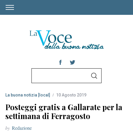
S
S
e
E
A
a
R
C
La buona notizia [local]
10 Agosto 2019
r
H
c
Posteggi gratis a Gallarate per la
h
settimana di Ferragosto
f
by
Redazione
o